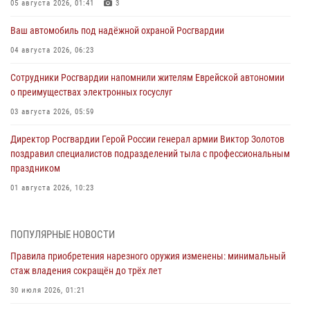
05 августа 2026, 01:41
3
Ваш автомобиль под надёжной охраной Росгвардии
04 августа 2026, 06:23
Сотрудники Росгвардии напомнили жителям Еврейской автономии
о преимуществах электронных госуслуг
03 августа 2026, 05:59
Директор Росгвардии Герой России генерал армии Виктор Золотов
поздравил специалистов подразделений тыла с профессиональным
праздником
01 августа 2026, 10:23
1 августа – День дежурной службы войск национальной гвардии
Российской Федерации
ПОПУЛЯРНЫЕ НОВОСТИ
01 августа 2026, 10:21
Правила приобретения нарезного оружия изменены: минимальный
стаж владения сокращён до трёх лет
В Росгвардии вспоминают российских воинов, погибших в Первой
мировой войне 1914-1918 годов
30 июля 2026, 01:21