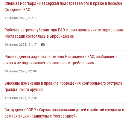
01 августа 2026, 10:19
Спецназ Росгвардии задержал подозреваемого в краже в поселке
Смидович ЕАО
Внесены изменения в правила проведения контрольного отстрела
гражданского оружия
17 июля 2026, 01:17
31 июля 2026, 01:48
Рабочая встреча губернатора ЕАО с врио начальником управления
Росгвардии состоялась в Биробиджане
Правила приобретения нарезного оружия изменены: минимальный
стаж владения сокращён до трёх лет
10 июля 2026, 01:17
1
30 июля 2026, 01:21
Росгвардейцы задержали жителя Николаевки ЕАО, разбившего
окно и не подчинившегося законным требованиям
20 июля 2026, 02:06
Внесены изменения в правила проведения контрольного отстрела
гражданского оружия
31 июля 2026, 01:48
Сотрудники СОБР «Харза» познакомили детей с работой спецназа в
рамках акции «Каникулы с Росгвардией»
23 июля 2026, 00:16
2