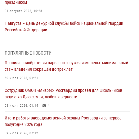
праздником
01 августа 2026, 10:23
1 августа – День дежурной службы войск национальной гвардии
Российской Федерации
01 августа 2026, 10:21
В Росгвардии вспоминают российских воинов, погибших в Первой
ПОПУЛЯРНЫЕ НОВОСТИ
мировой войне 1914-1918 годов
Правила приобретения нарезного оружия изменены: минимальный
01 августа 2026, 10:19
стаж владения сокращён до трёх лет
Внесены изменения в правила проведения контрольного отстрела
30 июля 2026, 01:21
гражданского оружия
Сотрудник ОМОН «Мизрэх» Росгвардии провёл для школьников
31 июля 2026, 01:48
акцию ко Дню семьи, любви и верности
Правила приобретения нарезного оружия изменены: минимальный
08 июля 2026, 01:14
4
стаж владения сокращён до трёх лет
Итоги работы вневедомственной охраны Росгвардии за первое
30 июля 2026, 01:21
полугодие 2026 года
Росгвардейцы задержали гражданина за хулиганство и попытку
09 июля 2026, 07:12