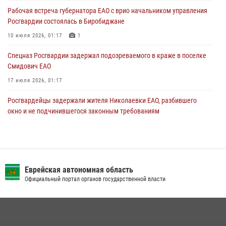
повреждения имущества в одной из гостиниц Биробиджана
Рабочая встреча губернатора ЕАО с врио начальником управления
29 июля 2026, 01:05
Росгвардии состоялась в Биробиджане
10 июля 2026, 01:17
1
Спецназ Росгвардии задержал подозреваемого в краже в поселке
Смидович ЕАО
17 июля 2026, 01:17
Росгвардейцы задержали жителя Николаевки ЕАО, разбившего
окно и не подчинившегося законным требованиям
20 июля 2026, 02:06
Росгвардейцы задержали гражданина при попытке расплатиться
поддельной купюрой в Биробиджане
Еврейская автономная область
07 июля 2026, 06:28
Официальный портал органов государственной власти
Сотрудники СОБР «Харза» познакомили детей с работой спецназа в
рамках акции «Каникулы с Росгвардией»
23 июля 2026, 00:16
2