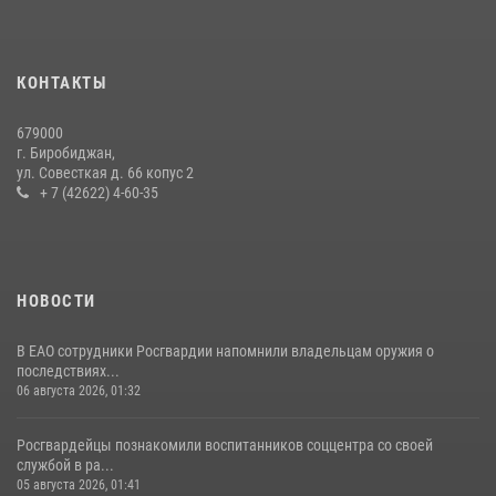
Инспекторы Росгвардии ЕАО принимают оружие — с выплатой
вознаграждения либо для передачи подразделениям СВО
21 июля 2026, 04:18
КОНТАКТЫ
Более 70 объектов под охраной ЧОО проверили сотрудники
679000
Росгвардии в ЕАО
г. Биробиджан,
ул. Совесткая д. 66 копус 2
08 июля 2026, 04:54
+ 7 (42622) 4-60-35
НОВОСТИ
В ЕАО сотрудники Росгвардии напомнили владельцам оружия о
последствиях...
06 августа 2026, 01:32
Росгвардейцы познакомили воспитанников соццентра со своей
службой в ра...
05 августа 2026, 01:41