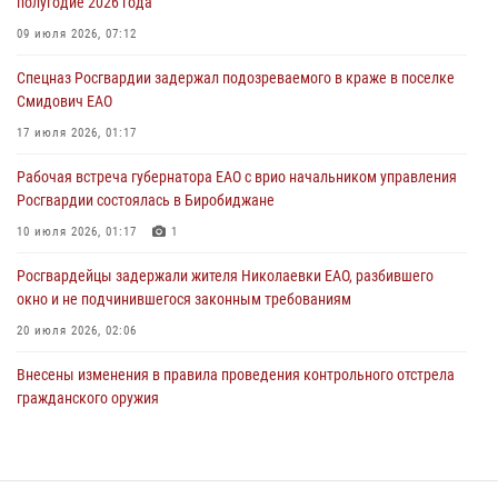
полугодие 2026 года
Внесены изменения в правила проведения контрольного отстрела
гражданского оружия
09 июля 2026, 07:12
31 июля 2026, 01:48
Спецназ Росгвардии задержал подозреваемого в краже в поселке
Смидович ЕАО
Правила приобретения нарезного оружия изменены: минимальный
стаж владения сокращён до трёх лет
17 июля 2026, 01:17
30 июля 2026, 01:21
Рабочая встреча губернатора ЕАО с врио начальником управления
Росгвардии состоялась в Биробиджане
10 июля 2026, 01:17
1
Росгвардейцы задержали жителя Николаевки ЕАО, разбившего
окно и не подчинившегося законным требованиям
20 июля 2026, 02:06
Внесены изменения в правила проведения контрольного отстрела
гражданского оружия
31 июля 2026, 01:48
Сотрудники СОБР «Харза» познакомили детей с работой спецназа в
рамках акции «Каникулы с Росгвардией»