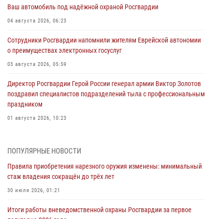
Ваш автомобиль под надёжной охраной Росгвардии
04 августа 2026, 06:23
Сотрудники Росгвардии напомнили жителям Еврейской автономии
о преимуществах электронных госуслуг
03 августа 2026, 05:59
Директор Росгвардии Герой России генерал армии Виктор Золотов
поздравил специалистов подразделений тыла с профессиональным
праздником
01 августа 2026, 10:23
1 августа – День дежурной службы войск национальной гвардии
Российской Федерации
ПОПУЛЯРНЫЕ НОВОСТИ
01 августа 2026, 10:21
Правила приобретения нарезного оружия изменены: минимальный
стаж владения сокращён до трёх лет
В Росгвардии вспоминают российских воинов, погибших в Первой
мировой войне 1914-1918 годов
30 июля 2026, 01:21
01 августа 2026, 10:19
Итоги работы вневедомственной охраны Росгвардии за первое