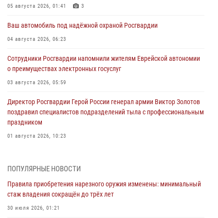
05 августа 2026, 01:41
3
Ваш автомобиль под надёжной охраной Росгвардии
04 августа 2026, 06:23
Сотрудники Росгвардии напомнили жителям Еврейской автономии
о преимуществах электронных госуслуг
03 августа 2026, 05:59
Директор Росгвардии Герой России генерал армии Виктор Золотов
поздравил специалистов подразделений тыла с профессиональным
праздником
01 августа 2026, 10:23
1 августа – День дежурной службы войск национальной гвардии
Российской Федерации
ПОПУЛЯРНЫЕ НОВОСТИ
01 августа 2026, 10:21
Правила приобретения нарезного оружия изменены: минимальный
стаж владения сокращён до трёх лет
В Росгвардии вспоминают российских воинов, погибших в Первой
мировой войне 1914-1918 годов
30 июля 2026, 01:21