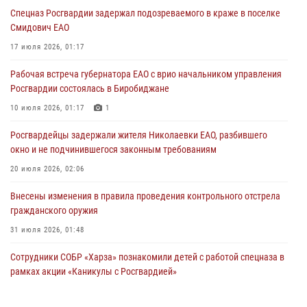
01 августа 2026, 10:19
Спецназ Росгвардии задержал подозреваемого в краже в поселке
Смидович ЕАО
Внесены изменения в правила проведения контрольного отстрела
гражданского оружия
17 июля 2026, 01:17
31 июля 2026, 01:48
Рабочая встреча губернатора ЕАО с врио начальником управления
Росгвардии состоялась в Биробиджане
Правила приобретения нарезного оружия изменены: минимальный
стаж владения сокращён до трёх лет
10 июля 2026, 01:17
1
30 июля 2026, 01:21
Росгвардейцы задержали жителя Николаевки ЕАО, разбившего
окно и не подчинившегося законным требованиям
20 июля 2026, 02:06
Внесены изменения в правила проведения контрольного отстрела
гражданского оружия
31 июля 2026, 01:48
Сотрудники СОБР «Харза» познакомили детей с работой спецназа в
рамках акции «Каникулы с Росгвардией»
23 июля 2026, 00:16
2