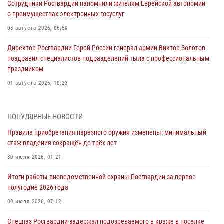
Сотрудники Росгвардии напомнили жителям Еврейской автономии
о преимуществах электронных госуслуг
03 августа 2026, 05:59
Директор Росгвардии Герой России генерал армии Виктор Золотов
поздравил специалистов подразделений тыла с профессиональным
праздником
01 августа 2026, 10:23
1 августа – День дежурной службы войск национальной гвардии
Российской Федерации
ПОПУЛЯРНЫЕ НОВОСТИ
01 августа 2026, 10:21
Правила приобретения нарезного оружия изменены: минимальный
стаж владения сокращён до трёх лет
В Росгвардии вспоминают российских воинов, погибших в Первой
мировой войне 1914-1918 годов
30 июля 2026, 01:21
01 августа 2026, 10:19
Итоги работы вневедомственной охраны Росгвардии за первое
полугодие 2026 года
Внесены изменения в правила проведения контрольного отстрела
гражданского оружия
09 июля 2026, 07:12
31 июля 2026, 01:48
Спецназ Росгвардии задержал подозреваемого в краже в поселке