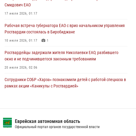
Смидович ЕАО
Правила приобретения нарезного оружия изменены: минимальный
стаж владения сокращён до трёх лет
17 июля 2026, 01:17
30 июля 2026, 01:21
Рабочая встреча губернатора ЕАО с врио начальником управления
Росгвардии состоялась в Биробиджане
10 июля 2026, 01:17
1
Росгвардейцы задержали жителя Николаевки ЕАО, разбившего
окно и не подчинившегося законным требованиям
20 июля 2026, 02:06
Сотрудники СОБР «Харза» познакомили детей с работой спецназа в
рамках акции «Каникулы с Росгвардией»
23 июля 2026, 00:16
2
Внесены изменения в правила проведения контрольного отстрела
гражданского оружия
Еврейская автономная область
31 июля 2026, 01:48
Официальный портал органов государственной власти
Инспекторы Росгвардии ЕАО принимают оружие — с выплатой