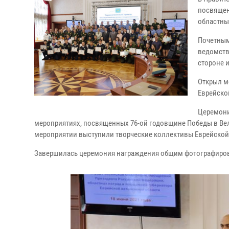
посвящен
областны
Почетным
ведомств,
стороне 
Открыл м
Еврейско
Церемони
мероприятиях, посвященных 76-ой годовщине Победы в Вел
мероприятии выступили творческие коллективы Еврейской
Завершилась церемония награждения общим фотографиро