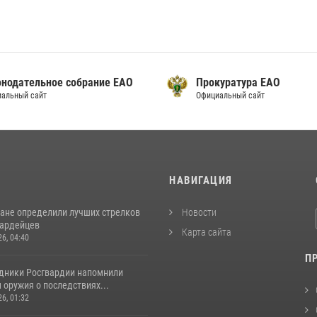
онодательное собрание ЕАО
Прокуратура ЕАО
альный сайт
Официальный сайт
И
НАВИГАЦИЯ
ане определили лучших стрелков
Новости
вардейцев
Карта сайта
26, 04:40
П
удники Росгвардии напомнили
оружия о последствиях...
26, 01:32