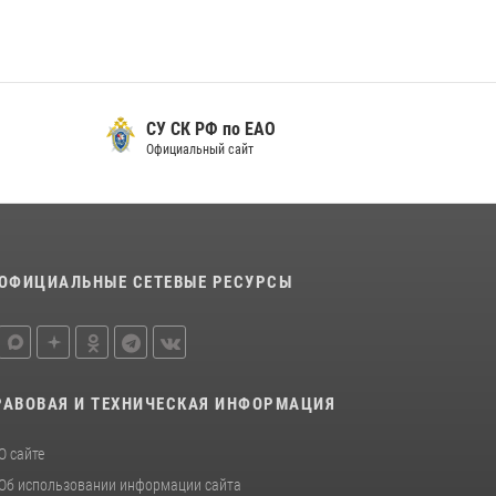
для передачи подразделениям СВО
21 июля 2026, 04:18
Команда из ЕАО - победитель чемпионата
Восточного округа Росгвардии по мини-
СУ СК РФ по ЕАО
футболу
Официальный сайт
15 июля 2026, 07:12
1
ОФИЦИАЛЬНЫЕ СЕТЕВЫЕ РЕСУРСЫ
РАВОВАЯ И ТЕХНИЧЕСКАЯ ИНФОРМАЦИЯ
О сайте
Об использовании информации сайта