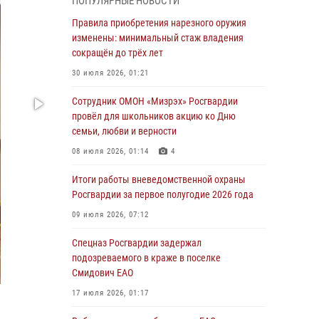
ПОПУЛЯРНЫЕ НОВОСТИ
армии Виктор Золотов поздравил
специалистов подразделений тыла с
Правила приобретения нарезного оружия
профессиональным праздником
изменены: минимальный стаж владения
сокращён до трёх лет
01 августа 2026, 10:23
30 июля 2026, 01:21
1 августа – День дежурной службы войск
национальной гвардии Российской
Сотрудник ОМОН «Мизрэх» Росгвардии
Федерации
провёл для школьников акцию ко Дню
семьи, любви и верности
01 августа 2026, 10:21
08 июля 2026, 01:14
4
В Росгвардии вспоминают российских
воинов, погибших в Первой мировой войне
Итоги работы вневедомственной охраны
1914-1918 годов
Росгвардии за первое полугодие 2026 года
01 августа 2026, 10:19
09 июля 2026, 07:12
Внесены изменения в правила проведения
Спецназ Росгвардии задержал
контрольного отстрела гражданского оружия
подозреваемого в краже в поселке
Смидович ЕАО
31 июля 2026, 01:48
17 июля 2026, 01:17
Правила приобретения нарезного оружия