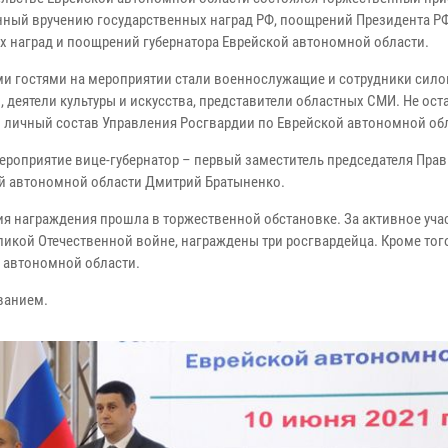
ный вручению государственных наград РФ, поощрений Президента РФ
х наград и поощрений губернатора Еврейской автономной области.
и гостями на мероприятии стали военнослужащие и сотрудники сил
 деятели культуры и искусства, представители областных СМИ. Не ост
и личный состав Управления Росгвардии по Еврейской автономной об
ероприятие вице-губернатор – первый заместитель председателя Прав
й автономной области Дмитрий Братыненко.
я награждения прошла в торжественной обстановке. За активное уча
икой Отечественной войне, награждены три росгвардейца. Кроме того
 автономной области.
ванием.