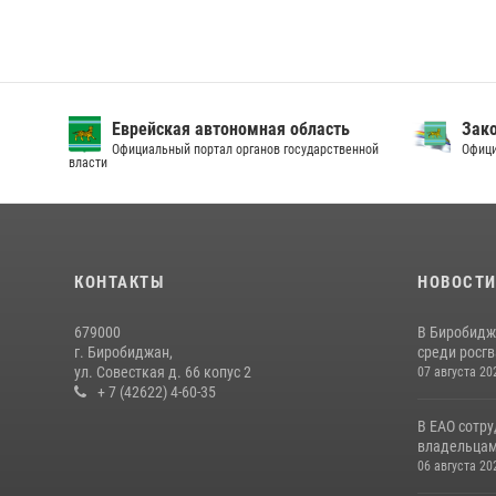
Еврейская автономная область
Зак
Официальный портал органов государственной
Офици
власти
КОНТАКТЫ
НОВОСТ
679000
В Биробидж
г. Биробиджан,
среди росг
ул. Совесткая д. 66 копус 2
07 августа 20
+ 7 (42622) 4-60-35
В ЕАО сотр
владельцам 
06 августа 20