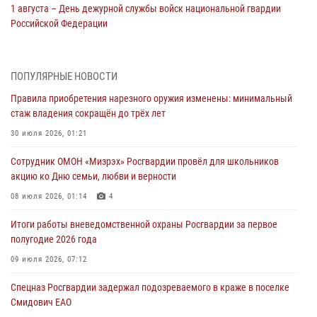
1 августа – День дежурной службы войск национальной гвардии
Российской Федерации
01 августа 2026, 10:21
В Росгвардии вспоминают российских воинов, погибших в Первой
ПОПУЛЯРНЫЕ НОВОСТИ
мировой войне 1914-1918 годов
Правила приобретения нарезного оружия изменены: минимальный
01 августа 2026, 10:19
стаж владения сокращён до трёх лет
Внесены изменения в правила проведения контрольного отстрела
30 июля 2026, 01:21
гражданского оружия
Сотрудник ОМОН «Мизрэх» Росгвардии провёл для школьников
31 июля 2026, 01:48
акцию ко Дню семьи, любви и верности
Правила приобретения нарезного оружия изменены: минимальный
08 июля 2026, 01:14
4
стаж владения сокращён до трёх лет
Итоги работы вневедомственной охраны Росгвардии за первое
30 июля 2026, 01:21
полугодие 2026 года
Росгвардейцы задержали гражданина за хулиганство и попытку
09 июля 2026, 07:12
повреждения имущества в одной из гостиниц Биробиджана
Спецназ Росгвардии задержал подозреваемого в краже в поселке
29 июля 2026, 01:05
Смидович ЕАО