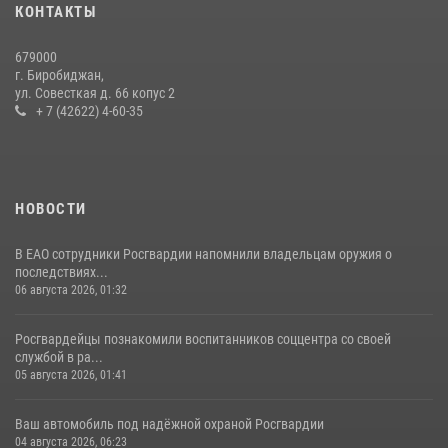
21 июля 2026, 04:18
КОНТАКТЫ
Более 70 объектов под охраной ЧОО проверили сотрудники
679000
Росгвардии в ЕАО
г. Биробиджан,
ул. Совесткая д. 66 копус 2
08 июля 2026, 04:54
+ 7 (42622) 4-60-35
НОВОСТИ
В ЕАО сотрудники Росгвардии напомнили владельцам оружия о
последствиях...
06 августа 2026, 01:32
Росгвардейцы познакомили воспитанников соццентра со своей
службой в ра...
05 августа 2026, 01:41
Ваш автомобиль под надёжной охраной Росгвардии
04 августа 2026, 06:23