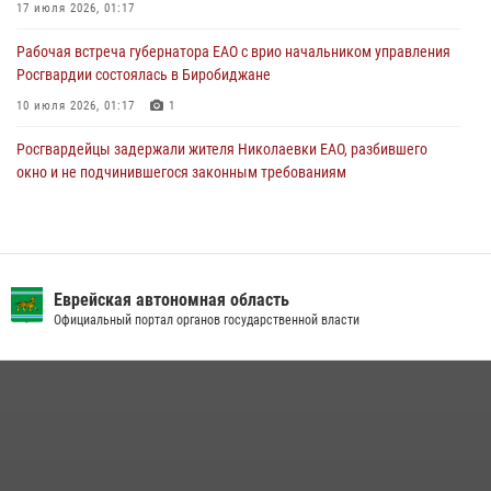
17 июля 2026, 01:17
Рабочая встреча губернатора ЕАО с врио начальником управления
Росгвардии состоялась в Биробиджане
10 июля 2026, 01:17
1
Росгвардейцы задержали жителя Николаевки ЕАО, разбившего
окно и не подчинившегося законным требованиям
20 июля 2026, 02:06
Росгвардейцы задержали гражданина при попытке расплатиться
поддельной купюрой в Биробиджане
Еврейская автономная область
07 июля 2026, 06:28
Официальный портал органов государственной власти
Сотрудники СОБР «Харза» познакомили детей с работой спецназа в
рамках акции «Каникулы с Росгвардией»
23 июля 2026, 00:16
2
Инспекторы Росгвардии ЕАО принимают оружие — с выплатой
вознаграждения либо для передачи подразделениям СВО