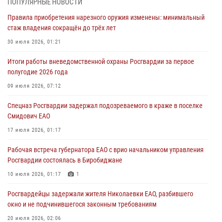
ПОПУЛЯРНЫЕ НОВОСТИ
01 августа 2026, 10:21
Правила приобретения нарезного оружия изменены: минимальный
стаж владения сокращён до трёх лет
В Росгвардии вспоминают российских воинов, погибших в Первой
мировой войне 1914-1918 годов
30 июля 2026, 01:21
01 августа 2026, 10:19
Итоги работы вневедомственной охраны Росгвардии за первое
полугодие 2026 года
Внесены изменения в правила проведения контрольного отстрела
гражданского оружия
09 июля 2026, 07:12
31 июля 2026, 01:48
Спецназ Росгвардии задержал подозреваемого в краже в поселке
Смидович ЕАО
Правила приобретения нарезного оружия изменены: минимальный
стаж владения сокращён до трёх лет
17 июля 2026, 01:17
30 июля 2026, 01:21
Рабочая встреча губернатора ЕАО с врио начальником управления
Росгвардии состоялась в Биробиджане
10 июля 2026, 01:17
1
Росгвардейцы задержали жителя Николаевки ЕАО, разбившего
окно и не подчинившегося законным требованиям
20 июля 2026, 02:06