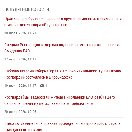
1 августа – День дежурной службы войск национальной гвардии
Российской Федерации
ПОПУЛЯРНЫЕ НОВОСТИ
01 августа 2026, 10:21
Правила приобретения нарезного оружия изменены: минимальный
стаж владения сокращён до трёх лет
В Росгвардии вспоминают российских воинов, погибших в Первой
мировой войне 1914-1918 годов
30 июля 2026, 01:21
01 августа 2026, 10:19
Спецназ Росгвардии задержал подозреваемого в краже в поселке
Смидович ЕАО
Внесены изменения в правила проведения контрольного отстрела
гражданского оружия
17 июля 2026, 01:17
31 июля 2026, 01:48
Рабочая встреча губернатора ЕАО с врио начальником управления
Росгвардии состоялась в Биробиджане
Правила приобретения нарезного оружия изменены: минимальный
стаж владения сокращён до трёх лет
10 июля 2026, 01:17
1
30 июля 2026, 01:21
Росгвардейцы задержали жителя Николаевки ЕАО, разбившего
окно и не подчинившегося законным требованиям
20 июля 2026, 02:06
Внесены изменения в правила проведения контрольного отстрела
гражданского оружия