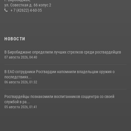
ул. Совесткая д. 66 копус 2
16 июля 2026, 02:01
+ 7 (42622) 4-60-35
НОВОСТИ
В Биробиджане определили лучших стрелков среди росгвардейцев
07 августа 2026, 04:40
В ЕАО сотрудники Росгвардии напомнили владельцам оружия о
последствиях...
06 августа 2026, 01:32
Росгвардейцы познакомили воспитанников соццентра со своей
службой в ра...
05 августа 2026, 01:41