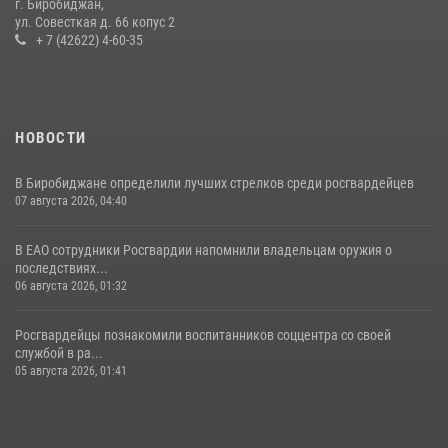
г. Биробиджан,
ул. Совесткая д. 66 копус 2
15 июля 2026, 07:12
1
+ 7 (42622) 4-60-35
НОВОСТИ
В Биробиджане определили лучших стрелков среди росгвардейцев
07 августа 2026, 04:40
В ЕАО сотрудники Росгвардии напомнили владельцам оружия о
последствиях...
06 августа 2026, 01:32
Росгвардейцы познакомили воспитанников соццентра со своей
службой в ра...
05 августа 2026, 01:41