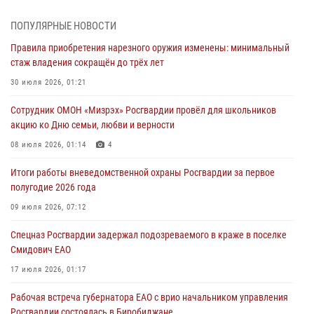
1 августа – День дежурной службы войск национальной гвардии
Российской Федерации
ПОПУЛЯРНЫЕ НОВОСТИ
01 августа 2026, 10:21
Правила приобретения нарезного оружия изменены: минимальный
стаж владения сокращён до трёх лет
В Росгвардии вспоминают российских воинов, погибших в Первой
мировой войне 1914-1918 годов
30 июля 2026, 01:21
01 августа 2026, 10:19
Сотрудник ОМОН «Мизрэх» Росгвардии провёл для школьников
акцию ко Дню семьи, любви и верности
Внесены изменения в правила проведения контрольного отстрела
гражданского оружия
08 июля 2026, 01:14
4
31 июля 2026, 01:48
Итоги работы вневедомственной охраны Росгвардии за первое
полугодие 2026 года
Правила приобретения нарезного оружия изменены: минимальный
стаж владения сокращён до трёх лет
09 июля 2026, 07:12
30 июля 2026, 01:21
Спецназ Росгвардии задержал подозреваемого в краже в поселке
Смидович ЕАО
17 июля 2026, 01:17
Рабочая встреча губернатора ЕАО с врио начальником управления
Росгвардии состоялась в Биробиджане