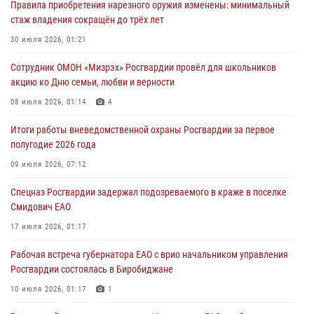
Правила приобретения нарезного оружия изменены: минимальный
01 августа 2026, 10:19
стаж владения сокращён до трёх лет
Внесены изменения в правила проведения контрольного отстрела
30 июля 2026, 01:21
гражданского оружия
Сотрудник ОМОН «Мизрэх» Росгвардии провёл для школьников
31 июля 2026, 01:48
акцию ко Дню семьи, любви и верности
Правила приобретения нарезного оружия изменены: минимальный
08 июля 2026, 01:14
4
стаж владения сокращён до трёх лет
Итоги работы вневедомственной охраны Росгвардии за первое
30 июля 2026, 01:21
полугодие 2026 года
Росгвардейцы задержали гражданина за хулиганство и попытку
09 июля 2026, 07:12
повреждения имущества в одной из гостиниц Биробиджана
Спецназ Росгвардии задержал подозреваемого в краже в поселке
29 июля 2026, 01:05
Смидович ЕАО
17 июля 2026, 01:17
Рабочая встреча губернатора ЕАО с врио начальником управления
Росгвардии состоялась в Биробиджане
10 июля 2026, 01:17
1