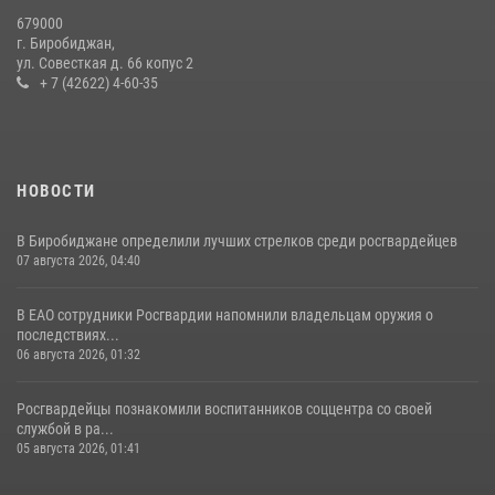
Спецназовцы СОБР «Харза» ЕАО обучили ребят из Движения
679000
Первых основам самообороны
г. Биробиджан,
ул. Совесткая д. 66 копус 2
13 июля 2026, 02:04
3
+ 7 (42622) 4-60-35
НОВОСТИ
В Биробиджане определили лучших стрелков среди росгвардейцев
07 августа 2026, 04:40
В ЕАО сотрудники Росгвардии напомнили владельцам оружия о
последствиях...
06 августа 2026, 01:32
Росгвардейцы познакомили воспитанников соццентра со своей
службой в ра...
05 августа 2026, 01:41