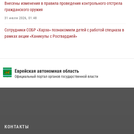
Внесены изменения в правила проведения контрольного отстрела
гражданского оружия
31 июля 2026, 01:48
Сотрудники СОБР «Харза» познакомили детей с работой спецназа в
рамках акции «Каникулы с Росгвардией»
23 июля 2026, 00:16
2
Инспекторы Росгвардии ЕАО принимают оружие — с выплатой
вознаграждения либо для передачи подразделениям СВО
Еврейская автономная область
21 июля 2026, 04:18
Официальный портал органов государственной власти
Команда из ЕАО - победитель чемпионата Восточного округа
Росгвардии по мини-футболу
15 июля 2026, 07:12
1
Результаты надзорной деятельности Росгвардии в сфере оборота
гражданского оружия в ЕАО
16 июля 2026, 02:01
КОНТАКТЫ