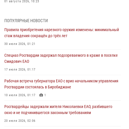
01 августа 2026, 10:23
1 августа – День дежурной службы войск национальной гвардии
Российской Федерации
ПОПУЛЯРНЫЕ НОВОСТИ
01 августа 2026, 10:21
Правила приобретения нарезного оружия изменены: минимальный
стаж владения сокращён до трёх лет
В Росгвардии вспоминают российских воинов, погибших в Первой
мировой войне 1914-1918 годов
30 июля 2026, 01:21
01 августа 2026, 10:19
Спецназ Росгвардии задержал подозреваемого в краже в поселке
Смидович ЕАО
Внесены изменения в правила проведения контрольного отстрела
гражданского оружия
17 июля 2026, 01:17
31 июля 2026, 01:48
Рабочая встреча губернатора ЕАО с врио начальником управления
Росгвардии состоялась в Биробиджане
Правила приобретения нарезного оружия изменены: минимальный
стаж владения сокращён до трёх лет
10 июля 2026, 01:17
1
30 июля 2026, 01:21
Росгвардейцы задержали жителя Николаевки ЕАО, разбившего
окно и не подчинившегося законным требованиям
20 июля 2026, 02:06