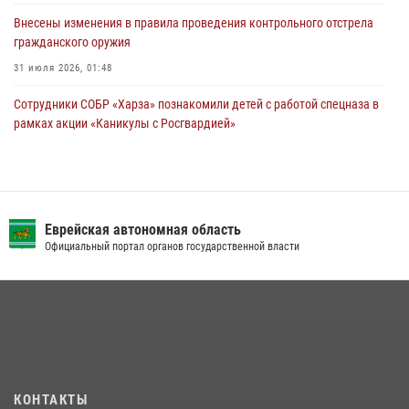
Внесены изменения в правила проведения контрольного отстрела
гражданского оружия
31 июля 2026, 01:48
Сотрудники СОБР «Харза» познакомили детей с работой спецназа в
рамках акции «Каникулы с Росгвардией»
23 июля 2026, 00:16
2
Инспекторы Росгвардии ЕАО принимают оружие — с выплатой
вознаграждения либо для передачи подразделениям СВО
Еврейская автономная область
21 июля 2026, 04:18
Официальный портал органов государственной власти
Команда из ЕАО - победитель чемпионата Восточного округа
Росгвардии по мини-футболу
15 июля 2026, 07:12
1
Спецназовцы СОБР «Харза» ЕАО обучили ребят из Движения
Первых основам самообороны
13 июля 2026, 02:04
3
КОНТАКТЫ