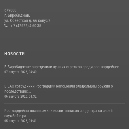
Результаты надзорной деятельности Росгвардии в сфере оборота
679000
гражданского оружия в ЕАО
г. Биробиджан,
ул. Совесткая д. 66 копус 2
16 июля 2026, 02:01
+ 7 (42622) 4-60-35
НОВОСТИ
В Биробиджане определили лучших стрелков среди росгвардейцев
07 августа 2026, 04:40
В ЕАО сотрудники Росгвардии напомнили владельцам оружия о
последствиях...
06 августа 2026, 01:32
Росгвардейцы познакомили воспитанников соццентра со своей
службой в ра...
05 августа 2026, 01:41