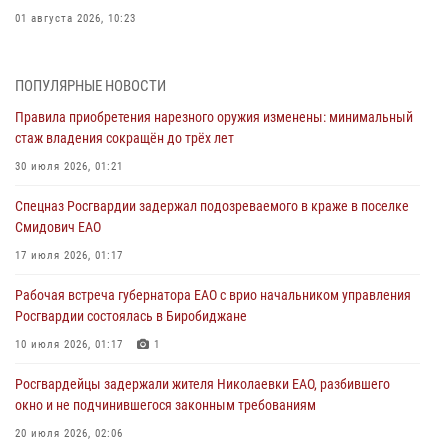
01 августа 2026, 10:23
1 августа – День дежурной службы войск национальной гвардии
Российской Федерации
ПОПУЛЯРНЫЕ НОВОСТИ
01 августа 2026, 10:21
Правила приобретения нарезного оружия изменены: минимальный
стаж владения сокращён до трёх лет
В Росгвардии вспоминают российских воинов, погибших в Первой
мировой войне 1914-1918 годов
30 июля 2026, 01:21
01 августа 2026, 10:19
Спецназ Росгвардии задержал подозреваемого в краже в поселке
Смидович ЕАО
Внесены изменения в правила проведения контрольного отстрела
гражданского оружия
17 июля 2026, 01:17
31 июля 2026, 01:48
Рабочая встреча губернатора ЕАО с врио начальником управления
Росгвардии состоялась в Биробиджане
Правила приобретения нарезного оружия изменены: минимальный
стаж владения сокращён до трёх лет
10 июля 2026, 01:17
1
30 июля 2026, 01:21
Росгвардейцы задержали жителя Николаевки ЕАО, разбившего
окно и не подчинившегося законным требованиям
20 июля 2026, 02:06