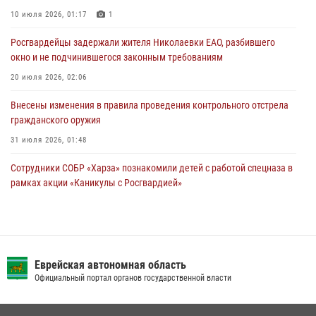
Правила приобретения нарезного оружия изменены: минимальный
стаж владения сокращён до трёх лет
10 июля 2026, 01:17
1
30 июля 2026, 01:21
Росгвардейцы задержали жителя Николаевки ЕАО, разбившего
окно и не подчинившегося законным требованиям
20 июля 2026, 02:06
Внесены изменения в правила проведения контрольного отстрела
гражданского оружия
31 июля 2026, 01:48
Сотрудники СОБР «Харза» познакомили детей с работой спецназа в
рамках акции «Каникулы с Росгвардией»
23 июля 2026, 00:16
2
Инспекторы Росгвардии ЕАО принимают оружие — с выплатой
вознаграждения либо для передачи подразделениям СВО
Еврейская автономная область
21 июля 2026, 04:18
Официальный портал органов государственной власти
Команда из ЕАО - победитель чемпионата Восточного округа
Росгвардии по мини-футболу