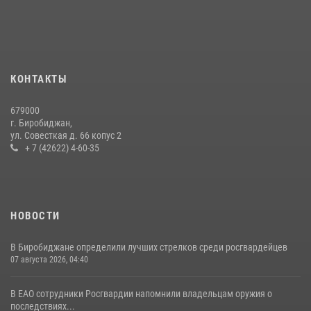
15 июля 2026, 07:12
1
Спецназовцы СОБР «Харза» ЕАО обучили ребят из Движения
Первых основам самообороны
13 июля 2026, 02:04
3
КОНТАКТЫ
Результаты надзорной деятельности Росгвардии в сфере оборота
679000
гражданского оружия в ЕАО
г. Биробиджан,
ул. Совесткая д. 66 копус 2
16 июля 2026, 02:01
+ 7 (42622) 4-60-35
НОВОСТИ
В Биробиджане определили лучших стрелков среди росгвардейцев
07 августа 2026, 04:40
В ЕАО сотрудники Росгвардии напомнили владельцам оружия о
последствиях...