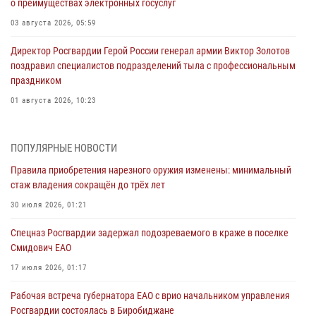
о преимуществах электронных госуслуг
03 августа 2026, 05:59
Директор Росгвардии Герой России генерал армии Виктор Золотов
поздравил специалистов подразделений тыла с профессиональным
праздником
01 августа 2026, 10:23
1 августа – День дежурной службы войск национальной гвардии
Российской Федерации
ПОПУЛЯРНЫЕ НОВОСТИ
01 августа 2026, 10:21
Правила приобретения нарезного оружия изменены: минимальный
стаж владения сокращён до трёх лет
В Росгвардии вспоминают российских воинов, погибших в Первой
мировой войне 1914-1918 годов
30 июля 2026, 01:21
01 августа 2026, 10:19
Спецназ Росгвардии задержал подозреваемого в краже в поселке
Смидович ЕАО
Внесены изменения в правила проведения контрольного отстрела
гражданского оружия
17 июля 2026, 01:17
31 июля 2026, 01:48
Рабочая встреча губернатора ЕАО с врио начальником управления
Росгвардии состоялась в Биробиджане