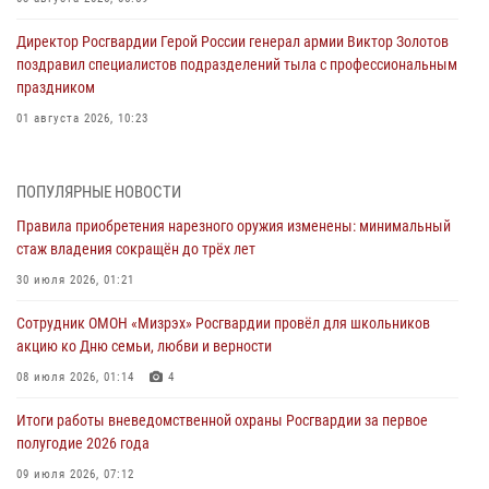
Директор Росгвардии Герой России генерал армии Виктор Золотов
поздравил специалистов подразделений тыла с профессиональным
праздником
01 августа 2026, 10:23
1 августа – День дежурной службы войск национальной гвардии
Российской Федерации
ПОПУЛЯРНЫЕ НОВОСТИ
01 августа 2026, 10:21
Правила приобретения нарезного оружия изменены: минимальный
стаж владения сокращён до трёх лет
В Росгвардии вспоминают российских воинов, погибших в Первой
мировой войне 1914-1918 годов
30 июля 2026, 01:21
01 августа 2026, 10:19
Сотрудник ОМОН «Мизрэх» Росгвардии провёл для школьников
акцию ко Дню семьи, любви и верности
Внесены изменения в правила проведения контрольного отстрела
гражданского оружия
08 июля 2026, 01:14
4
31 июля 2026, 01:48
Итоги работы вневедомственной охраны Росгвардии за первое
полугодие 2026 года
Правила приобретения нарезного оружия изменены: минимальный
стаж владения сокращён до трёх лет
09 июля 2026, 07:12