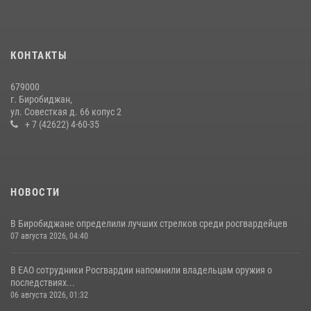
Инспекторы Росгвардии ЕАО принимают оружие — с выплатой
вознаграждения либо для передачи подразделениям СВО
21 июля 2026, 04:18
КОНТАКТЫ
Команда из ЕАО - победитель чемпионата Восточного округа
679000
Росгвардии по мини-футболу
г. Биробиджан,
ул. Совесткая д. 66 копус 2
15 июля 2026, 07:12
1
+ 7 (42622) 4-60-35
НОВОСТИ
В Биробиджане определили лучших стрелков среди росгвардейцев
07 августа 2026, 04:40
В ЕАО сотрудники Росгвардии напомнили владельцам оружия о
последствиях...
06 августа 2026, 01:32