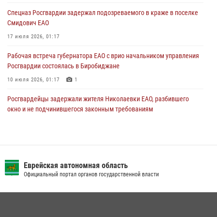
30 июля 2026, 01:21
Спецназ Росгвардии задержал подозреваемого в краже в поселке
Смидович ЕАО
17 июля 2026, 01:17
Рабочая встреча губернатора ЕАО с врио начальником управления
Росгвардии состоялась в Биробиджане
10 июля 2026, 01:17
1
Росгвардейцы задержали жителя Николаевки ЕАО, разбившего
окно и не подчинившегося законным требованиям
20 июля 2026, 02:06
Сотрудники СОБР «Харза» познакомили детей с работой спецназа в
рамках акции «Каникулы с Росгвардией»
Еврейская автономная область
23 июля 2026, 00:16
2
Официальный портал органов государственной власти
Внесены изменения в правила проведения контрольного отстрела
гражданского оружия
31 июля 2026, 01:48