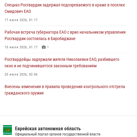
31 июля 2026, 01:48
Спецназ Росгвардии задержал подозреваемого в краже в поселке
Смидович ЕАО
Правила приобретения нарезного оружия изменены: минимальный
стаж владения сокращён до трёх лет
17 июля 2026, 01:17
30 июля 2026, 01:21
Рабочая встреча губернатора ЕАО с врио начальником управления
Росгвардии состоялась в Биробиджане
10 июля 2026, 01:17
1
Росгвардейцы задержали жителя Николаевки ЕАО, разбившего
окно и не подчинившегося законным требованиям
20 июля 2026, 02:06
Внесены изменения в правила проведения контрольного отстрела
гражданского оружия
31 июля 2026, 01:48
Сотрудники СОБР «Харза» познакомили детей с работой спецназа в
рамках акции «Каникулы с Росгвардией»
Еврейская автономная область
23 июля 2026, 00:16
2
Официальный портал органов государственной власти