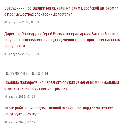
Сотрудники Росгвардии напомнили жителям Еврейской автономии
о преимуществах электронных госуслуг
03 августа 2026, 05:59
Директор Росгвардии Герой России генерал армии Виктор Золотов
поздравил специалистов подразделений тыла с профессиональным
праздником
01 августа 2026, 10:23
1 августа – День дежурной службы войск национальной гвардии
Российской Федерации
ПОПУЛЯРНЫЕ НОВОСТИ
01 августа 2026, 10:21
Правила приобретения нарезного оружия изменены: минимальный
стаж владения сокращён до трёх лет
В Росгвардии вспоминают российских воинов, погибших в Первой
мировой войне 1914-1918 годов
30 июля 2026, 01:21
01 августа 2026, 10:19
Итоги работы вневедомственной охраны Росгвардии за первое
полугодие 2026 года
Внесены изменения в правила проведения контрольного отстрела
гражданского оружия
09 июля 2026, 07:12