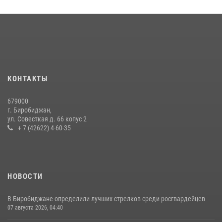
Команда из ЕАО - победитель чемпионата Восточного округа
Росгвардии по мини-футболу
15 июля 2026, 07:12
1
Инспекторы Росгвардии ЕАО принимают оружие — с выплатой
вознаграждения либо для передачи подразделениям СВО
21 июля 2026, 04:18
КОНТАКТЫ
Спецназовцы СОБР «Харза» ЕАО обучили ребят из Движения
679000
Первых основам самообороны
г. Биробиджан,
ул. Совесткая д. 66 копус 2
13 июля 2026, 02:04
3
+ 7 (42622) 4-60-35
НОВОСТИ
В Биробиджане определили лучших стрелков среди росгвардейцев
07 августа 2026, 04:40