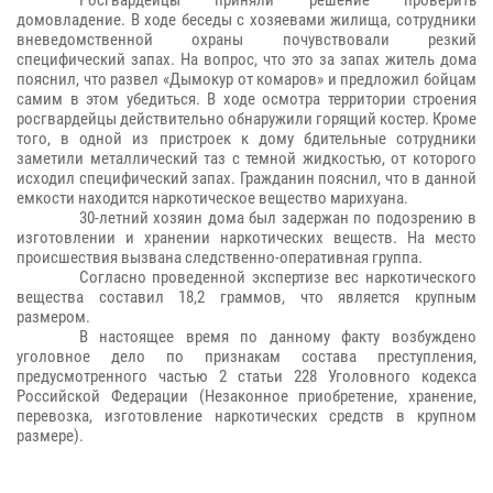
домовладение. В ходе беседы с хозяевами жилища, сотрудники
вневедомственной охраны почувствовали резкий
специфический запах. На вопрос, что это за запах житель дома
пояснил, что развел «Дымокур от комаров» и предложил бойцам
самим в этом убедиться. В ходе осмотра территории строения
росгвардейцы действительно обнаружили горящий костер. Кроме
того, в одной из пристроек к дому бдительные сотрудники
заметили металлический таз с темной жидкостью, от которого
исходил специфический запах. Гражданин пояснил, что в данной
емкости находится наркотическое вещество марихуана.
30-летний хозяин дома был задержан по подозрению в
изготовлении и хранении наркотических веществ. На место
происшествия вызвана следственно-оперативная группа.
Согласно проведенной экспертизе вес наркотического
вещества составил 18,2 граммов, что является крупным
размером.
В настоящее время по данному факту возбуждено
уголовное дело по признакам состава преступления,
предусмотренного частью 2 статьи 228 Уголовного кодекса
Российской Федерации (Незаконное приобретение, хранение,
перевозка, изготовление наркотических средств в крупном
размере).