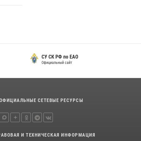
оружие — с выплатой вознаграждения либо
для передачи подразделениям СВО
21 июля 2026, 04:18
Более 70 объектов под охраной ЧОО
проверили сотрудники Росгвардии в ЕАО
08 июля 2026, 04:54
СУ СК РФ по ЕАО
Официальный сайт
ОФИЦИАЛЬНЫЕ СЕТЕВЫЕ РЕСУРСЫ
РАВОВАЯ И ТЕХНИЧЕСКАЯ ИНФОРМАЦИЯ