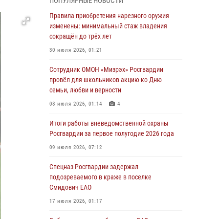
ПОПУЛЯРНЫЕ НОВОСТИ
1 августа – День дежурной службы войск
Правила приобретения нарезного оружия
национальной гвардии Российской
изменены: минимальный стаж владения
Федерации
сокращён до трёх лет
01 августа 2026, 10:21
30 июля 2026, 01:21
В Росгвардии вспоминают российских
Сотрудник ОМОН «Мизрэх» Росгвардии
воинов, погибших в Первой мировой войне
провёл для школьников акцию ко Дню
1914-1918 годов
семьи, любви и верности
01 августа 2026, 10:19
08 июля 2026, 01:14
4
Внесены изменения в правила проведения
Итоги работы вневедомственной охраны
контрольного отстрела гражданского оружия
Росгвардии за первое полугодие 2026 года
31 июля 2026, 01:48
09 июля 2026, 07:12
Правила приобретения нарезного оружия
Спецназ Росгвардии задержал
изменены: минимальный стаж владения
подозреваемого в краже в поселке
сокращён до трёх лет
Смидович ЕАО
30 июля 2026, 01:21
17 июля 2026, 01:17