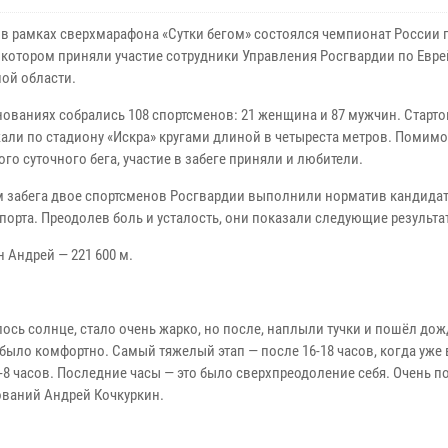
 в рамках сверхмарафона «Сутки бегом» состоялся чемпионат России п
 в котором приняли участие сотрудники Управления Росгвардии по Евр
ой области.
нованиях собрались 108 спортсменов: 21 женщина и 87 мужчин. Старто
жали по стадиону «Искра» кругами длиной в четыреста метров. Помим
го суточного бега, участие в забеге приняли и любители.
м забега двое спортсменов Росгвардии выполнили норматив кандидат
порта. Преодолев боль и усталость, они показали следующие результа
 Андрей — 221 600 м.
ялось солнце, стало очень жарко, но после, наплыли тучки и пошёл дож
ь было комфортно. Самый тяжелый этап — после 16-18 часов, когда уже
 6-8 часов. Последние часы ― это было сверхпреодоление себя. Очень 
нований Андрей Кочкуркин.