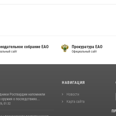
онодательное собрание ЕАО
Прокуратура ЕАО
альный сайт
Официальный сайт
И
НАВИГАЦИЯ
удники Росгвардии напомнили
Новости
оружия о последствиях...
Карта сайта
26, 01:32
П