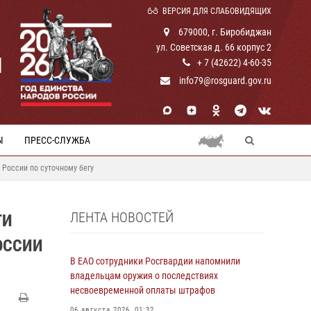
ВЕРСИЯ ДЛЯ СЛАБОВИДЯЩИХ
679000, г. Биробиджан
ул. Советская д. 66 корпус 2
И
+ 7 (42622) 4-60-35
info79@rosguard.gov.ru
Ы
ПРЕСС-СЛУЖБА
России по суточному бегу
ЛЕНТА НОВОСТЕЙ
ТИ
ОССИИ
В ЕАО сотрудники Росгвардии напомнили
владельцам оружия о последствиях
несвоевременной оплаты штрафов
06 августа 2026, 01:32