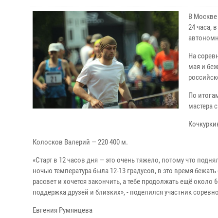
В Москве
24 часа,
автономн
На сорев
мая и бе
российско
По итога
мастера с
Кочкуркин
Колосков Валерий — 220 400 м.
«Старт в 12 часов дня ― это очень тяжело, потому что подн
ночью температура была 12-13 градусов, в это время бежат
рассвет и хочется закончить, а тебе продолжать ещё около
поддержка друзей и близких», - поделился участник сорев
Евгения Румянцева