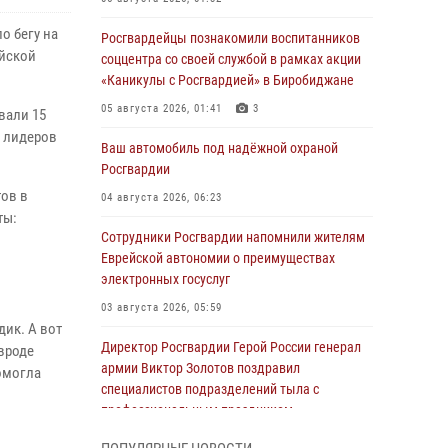
о бегу на
Росгвардейцы познакомили воспитанников
ейской
соццентра со своей службой в рамках акции
«Каникулы с Росгвардией» в Биробиджане
05 августа 2026, 01:41
3
вали 15
о лидеров
Ваш автомобиль под надёжной охраной
Росгвардии
ов в
04 августа 2026, 06:23
ты:
Сотрудники Росгвардии напомнили жителям
Еврейской автономии о преимуществах
электронных госуслуг
03 августа 2026, 05:59
дик. А вот
Директор Росгвардии Герой России генерал
 вроде
армии Виктор Золотов поздравил
помогла
специалистов подразделений тыла с
профессиональным праздником
01 августа 2026, 10:23