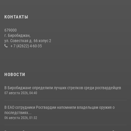
Команда из ЕАО - победитель чемпионата Восточного округа
Росгвардии по мини-футболу
15 июля 2026, 07:12
1
КОНТАКТЫ
Спецназовцы СОБР «Харза» ЕАО обучили ребят из Движения
679000
Первых основам самообороны
г. Биробиджан,
ул. Совесткая д. 66 копус 2
13 июля 2026, 02:04
3
+ 7 (42622) 4-60-35
НОВОСТИ
В Биробиджане определили лучших стрелков среди росгвардейцев
07 августа 2026, 04:40
В ЕАО сотрудники Росгвардии напомнили владельцам оружия о
последствиях...
06 августа 2026, 01:32