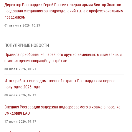
Директор Росгвардии Герой России генерал армии Виктор Золотов
поздравил специалистов подразделений тыла с профессиональным
праздником
01 августа 2026, 10:23
1 августа – День дежурной службы войск национальной гвардии
Российской Федерации
ПОПУЛЯРНЫЕ НОВОСТИ
01 августа 2026, 10:21
Правила приобретения нарезного оружия изменены: минимальный
стаж владения сокращён до трёх лет
В Росгвардии вспоминают российских воинов, погибших в Первой
мировой войне 1914-1918 годов
30 июля 2026, 01:21
01 августа 2026, 10:19
Итоги работы вневедомственной охраны Росгвардии за первое
полугодие 2026 года
Внесены изменения в правила проведения контрольного отстрела
гражданского оружия
09 июля 2026, 07:12
31 июля 2026, 01:48
Спецназ Росгвардии задержал подозреваемого в краже в поселке
Смидович ЕАО
Правила приобретения нарезного оружия изменены: минимальный
стаж владения сокращён до трёх лет
17 июля 2026, 01:17
30 июля 2026, 01:21