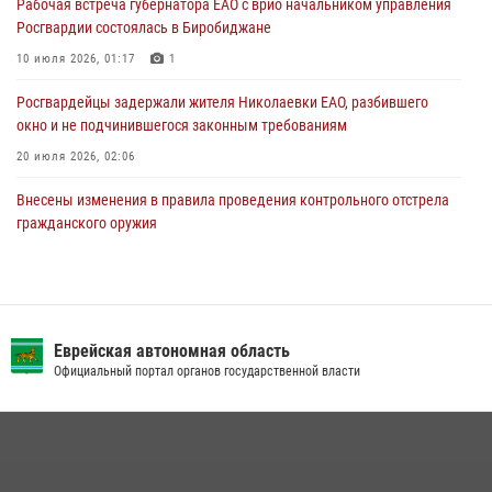
Рабочая встреча губернатора ЕАО с врио начальником управления
Росгвардии состоялась в Биробиджане
10 июля 2026, 01:17
1
Росгвардейцы задержали жителя Николаевки ЕАО, разбившего
окно и не подчинившегося законным требованиям
20 июля 2026, 02:06
Внесены изменения в правила проведения контрольного отстрела
гражданского оружия
31 июля 2026, 01:48
Сотрудники СОБР «Харза» познакомили детей с работой спецназа в
рамках акции «Каникулы с Росгвардией»
Еврейская автономная область
23 июля 2026, 00:16
2
Официальный портал органов государственной власти
Инспекторы Росгвардии ЕАО принимают оружие — с выплатой
вознаграждения либо для передачи подразделениям СВО
21 июля 2026, 04:18