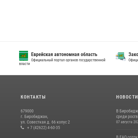
Еврейская автономная область
Зак
Официальный портал органов государственной
Офици
власти
КОНТАКТЫ
НОВОСТ
679000
В Биробидж
г. Биробиджан,
среди росг
ул. Совесткая д. 66 копус 2
07 августа 20
+ 7 (42622) 4-60-35
В ЕАО сотр