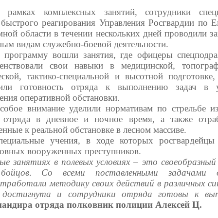
 рамках комплексных занятий, сотрудники спец
 быстрого реагирования Управления Росгвардии по Е
мной области в течении нескольких дней проводили за
ным видам служебно-боевой деятельности.
 программу вошли занятия, где офицеры спецподра
енствовали свои навыки в медицинской, топограф
еской, тактико-специальной и высотной подготовке,
рили готовность отряда к выполнению задач в у
ения оперативной обстановки.
собое внимание уделили нормативам по стрельбе и
 отряда в дневное и ночное время, а также отра
нные к реальной обстановке в лесном массиве.
пециальные учения, в ходе которых росгвардейцы
ловных вооруженных преступников.
ые занятиях в полевых условиях
– это своеобразный 
бойцов
.
Со всеми поставленными задачами 
отработали методику своих действий в различных си
 достигнута
и сотрудники отряда
готовы к вып
мандира отряда полковник полиции Алексей Ц.