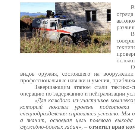
В
отряда
автоно
различ
В
соверш
технич
прове
осложн
О
видов оружия, состоящего на вооружении
профессиональные навыки и умения, приближе
Завершающим этапом стали тактико-с
операцию по задержанию и нейтрализации ус
«Для каждого из участников комплексн
который показал уровень подготовки 
спецподразделения справились успешно. Мы 
а значит, основная цель полевого выхода
служебно-боевых задач
», –
отметил врио к
о