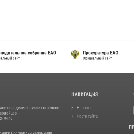
онодательное собрание ЕАО
Прокуратура ЕАО
альный сайт
Официальный сайт
И
НАВИГАЦИЯ
ане определили лучших стрелков
Новости
вардейцев
Карта сайта
26, 04:40
П
удники Росгвардии напомнили