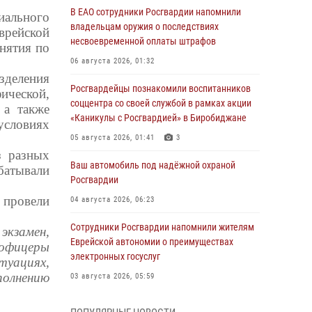
В ЕАО сотрудники Росгвардии напомнили
иального
владельцам оружия о последствиях
врейской
несвоевременной оплаты штрафов
нятия по
06 августа 2026, 01:32
зделения
Росгвардейцы познакомили воспитанников
ической,
соццентра со своей службой в рамках акции
 а также
«Каникулы с Росгвардией» в Биробиджане
словиях
05 августа 2026, 01:41
3
з разных
Ваш автомобиль под надёжной охраной
батывали
Росгвардии
 провели
04 августа 2026, 06:23
Сотрудники Росгвардии напомнили жителям
экзамен,
Еврейской автономии о преимуществах
офицеры
электронных госуслуг
туациях,
олнению
03 августа 2026, 05:59
Директор Росгвардии Герой России генерал