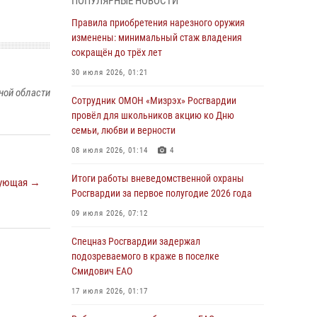
ПОПУЛЯРНЫЕ НОВОСТИ
армии Виктор Золотов поздравил
специалистов подразделений тыла с
Правила приобретения нарезного оружия
профессиональным праздником
изменены: минимальный стаж владения
сокращён до трёх лет
01 августа 2026, 10:23
30 июля 2026, 01:21
1 августа – День дежурной службы войск
ной области
национальной гвардии Российской
Сотрудник ОМОН «Мизрэх» Росгвардии
Федерации
провёл для школьников акцию ко Дню
семьи, любви и верности
01 августа 2026, 10:21
08 июля 2026, 01:14
4
В Росгвардии вспоминают российских
воинов, погибших в Первой мировой войне
Итоги работы вневедомственной охраны
ующая →
1914-1918 годов
Росгвардии за первое полугодие 2026 года
01 августа 2026, 10:19
09 июля 2026, 07:12
Внесены изменения в правила проведения
Спецназ Росгвардии задержал
контрольного отстрела гражданского оружия
подозреваемого в краже в поселке
Смидович ЕАО
31 июля 2026, 01:48
17 июля 2026, 01:17
Правила приобретения нарезного оружия