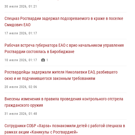
В Росгвардии вспоминают российских воинов, погибших в Первой
мировой войне 1914-1918 годов
30 июля 2026, 01:21
01 августа 2026, 10:19
Спецназ Росгвардии задержал подозреваемого в краже в поселке
Смидович ЕАО
Внесены изменения в правила проведения контрольного отстрела
гражданского оружия
17 июля 2026, 01:17
31 июля 2026, 01:48
Рабочая встреча губернатора ЕАО с врио начальником управления
Росгвардии состоялась в Биробиджане
Правила приобретения нарезного оружия изменены: минимальный
стаж владения сокращён до трёх лет
10 июля 2026, 01:17
1
30 июля 2026, 01:21
Росгвардейцы задержали жителя Николаевки ЕАО, разбившего
окно и не подчинившегося законным требованиям
20 июля 2026, 02:06
Внесены изменения в правила проведения контрольного отстрела
гражданского оружия
31 июля 2026, 01:48
Сотрудники СОБР «Харза» познакомили детей с работой спецназа в
рамках акции «Каникулы с Росгвардией»