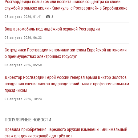
Росгвардейцы познакомили воспитанников соццентра со своей
службой в рамках акции «Каникулы с Росгвардией» в Биробиджане
05 августа 2026, 01:41
3
Ваш автомобиль под надёжной охраной Росгвардии
04 августа 2026, 06:23
Сотрудники Росгвардии напомнили жителям Еврейской автономии
о преимуществах электронных госуслуг
03 августа 2026, 05:59
Директор Росгвардии Герой России генерал армии Виктор Золотов
поздравил специалистов подразделений тыла с профессиональным
праздником
01 августа 2026, 10:23
1 августа – День дежурной службы войск национальной гвардии
Российской Федерации
ПОПУЛЯРНЫЕ НОВОСТИ
01 августа 2026, 10:21
Правила приобретения нарезного оружия изменены: минимальный
стаж владения сокращён до трёх лет