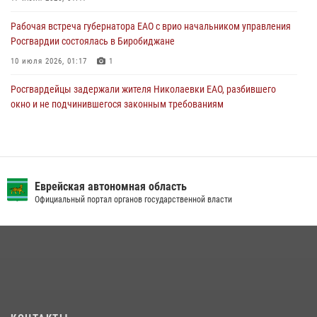
Рабочая встреча губернатора ЕАО с врио начальником управления
Росгвардии состоялась в Биробиджане
10 июля 2026, 01:17
1
Росгвардейцы задержали жителя Николаевки ЕАО, разбившего
окно и не подчинившегося законным требованиям
20 июля 2026, 02:06
Росгвардейцы задержали гражданина при попытке расплатиться
поддельной купюрой в Биробиджане
Еврейская автономная область
07 июля 2026, 06:28
Официальный портал органов государственной власти
Сотрудники СОБР «Харза» познакомили детей с работой спецназа в
рамках акции «Каникулы с Росгвардией»
23 июля 2026, 00:16
2
Инспекторы Росгвардии ЕАО принимают оружие — с выплатой
вознаграждения либо для передачи подразделениям СВО
21 июля 2026, 04:18