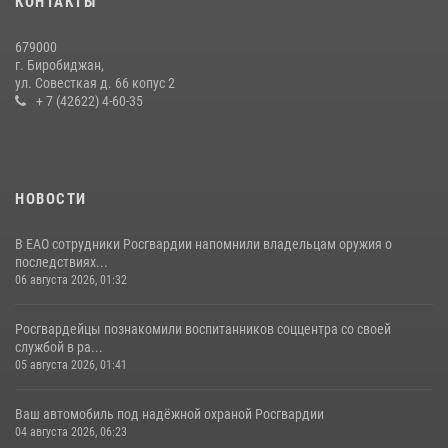
КОНТАКТЫ
Более 70 объектов под охраной ЧОО проверили сотрудники
679000
Росгвардии в ЕАО
г. Биробиджан,
ул. Совесткая д. 66 копус 2
08 июля 2026, 04:54
+ 7 (42622) 4-60-35
НОВОСТИ
В ЕАО сотрудники Росгвардии напомнили владельцам оружия о
последствиях...
06 августа 2026, 01:32
Росгвардейцы познакомили воспитанников соццентра со своей
службой в ра...
05 августа 2026, 01:41
Ваш автомобиль под надёжной охраной Росгвардии
04 августа 2026, 06:23