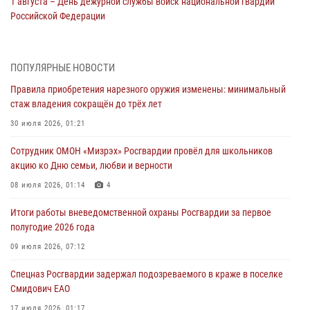
1 августа – День дежурной службы войск национальной гвардии
Российской Федерации
01 августа 2026, 10:21
В Росгвардии вспоминают российских воинов, погибших в Первой
ПОПУЛЯРНЫЕ НОВОСТИ
мировой войне 1914-1918 годов
Правила приобретения нарезного оружия изменены: минимальный
01 августа 2026, 10:19
стаж владения сокращён до трёх лет
Внесены изменения в правила проведения контрольного отстрела
30 июля 2026, 01:21
гражданского оружия
Сотрудник ОМОН «Мизрэх» Росгвардии провёл для школьников
31 июля 2026, 01:48
акцию ко Дню семьи, любви и верности
Правила приобретения нарезного оружия изменены: минимальный
08 июля 2026, 01:14
4
стаж владения сокращён до трёх лет
Итоги работы вневедомственной охраны Росгвардии за первое
30 июля 2026, 01:21
полугодие 2026 года
Росгвардейцы задержали гражданина за хулиганство и попытку
09 июля 2026, 07:12
повреждения имущества в одной из гостиниц Биробиджана
Спецназ Росгвардии задержал подозреваемого в краже в поселке
29 июля 2026, 01:05
Смидович ЕАО
17 июля 2026, 01:17