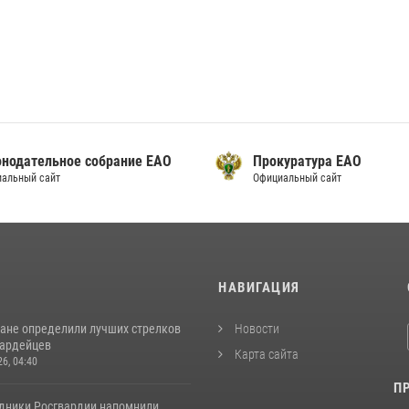
онодательное собрание ЕАО
Прокуратура ЕАО
альный сайт
Официальный сайт
И
НАВИГАЦИЯ
ане определили лучших стрелков
Новости
вардейцев
Карта сайта
26, 04:40
П
удники Росгвардии напомнили