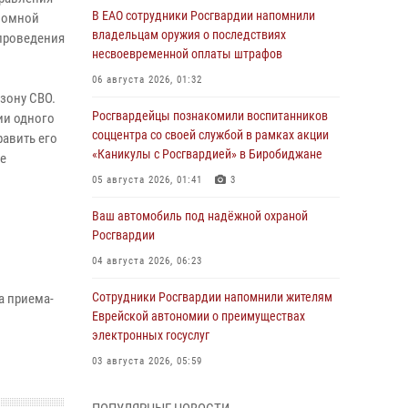
В ЕАО сотрудники Росгвардии напомнили
ономной
владельцам оружия о последствиях
 проведения
несвоевременной оплаты штрафов
06 августа 2026, 01:32
зону СВО.
Росгвардейцы познакомили воспитанников
ии одного
соццентра со своей службой в рамках акции
равить его
«Каникулы с Росгвардией» в Биробиджане
е
05 августа 2026, 01:41
3
Ваш автомобиль под надёжной охраной
Росгвардии
04 августа 2026, 06:23
Сотрудники Росгвардии напомнили жителям
а приема-
Еврейской автономии о преимуществах
электронных госуслуг
03 августа 2026, 05:59
Директор Росгвардии Герой России генерал