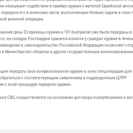
ии оказывают содействие в приёме оружия у жителей Еврейской авт
и передаче его в воинские части, выполняющие боевые задачи в зоне
ной военной операции.
няшний день 23 единицы оружия и 101 боеприпас уже были переданы в 
го, на складах Росгвардии хранится изъятое у граждан оружие в течен
вовведение в законодательство Российской Федерации позволяет отп
 в Министерство обороны и другие государственные военизированны
.
щие передать свое конфискованное оружие в зону спецоперации для
обратиться с соответствующим заявлением в подразделения ЦЛРР.
м о всей процедуре передачи оружия.
ону СВО, осуществляется на основании договора пожертвования и акт