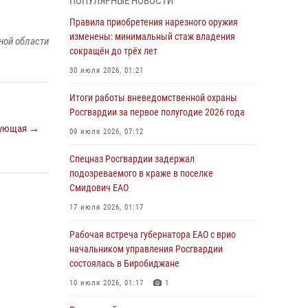
ПОПУЛЯРНЫЕ НОВОСТИ
армии Виктор Золотов поздравил
специалистов подразделений тыла с
Правила приобретения нарезного оружия
профессиональным праздником
изменены: минимальный стаж владения
ной области
сокращён до трёх лет
01 августа 2026, 10:23
30 июля 2026, 01:21
1 августа – День дежурной службы войск
национальной гвардии Российской
Итоги работы вневедомственной охраны
Федерации
Росгвардии за первое полугодие 2026 года
ующая →
01 августа 2026, 10:21
09 июля 2026, 07:12
В Росгвардии вспоминают российских
Спецназ Росгвардии задержал
воинов, погибших в Первой мировой войне
подозреваемого в краже в поселке
1914-1918 годов
Смидович ЕАО
01 августа 2026, 10:19
17 июля 2026, 01:17
Внесены изменения в правила проведения
Рабочая встреча губернатора ЕАО с врио
контрольного отстрела гражданского оружия
начальником управления Росгвардии
состоялась в Биробиджане
31 июля 2026, 01:48
10 июля 2026, 01:17
1
Правила приобретения нарезного оружия