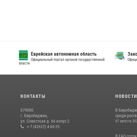
Еврейская автономная область
Зак
Официальный портал органов государственной
Офици
власти
КОНТАКТЫ
НОВОСТ
679000
В Биробидж
г. Биробиджан,
среди росг
ул. Совесткая д. 66 копус 2
07 августа 20
+ 7 (42622) 4-60-35
В ЕАО сотр