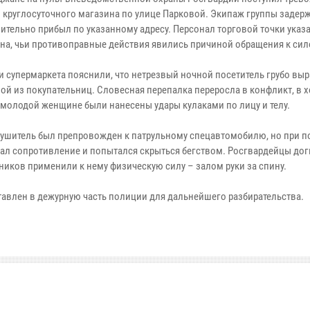
з круглосуточного магазина по улице Парковой. Экипаж группы задер
ительно прибыл по указанному адресу. Персонал торговой точки указа
на, чьи противоправные действия явились причиной обращения к си
и супермаркета пояснили, что нетрезвый ночной посетитель грубо вы
ной из покупательниц. Словесная перепалка переросла в конфликт, в х
 молодой женщине были нанесены удары кулаками по лицу и телу.
ушитель был препровожден к патрульному спецавтомобилю, но при п
зал сопротивление и попытался скрыться бегством. Росгвардейцы до
иков применили к нему физическую силу – залом руки за спину.
авлен в дежурную часть полиции для дальнейшего разбирательства.