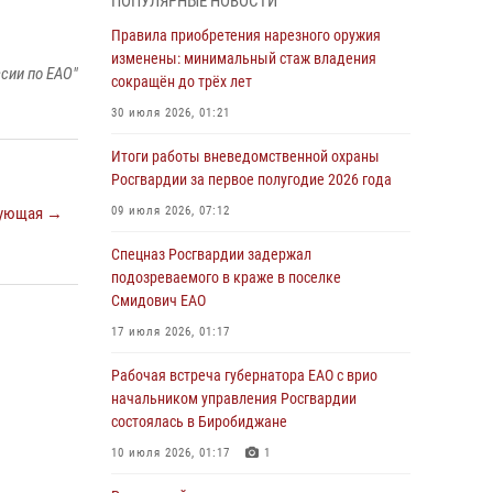
ПОПУЛЯРНЫЕ НОВОСТИ
армии Виктор Золотов поздравил
специалистов подразделений тыла с
Правила приобретения нарезного оружия
профессиональным праздником
изменены: минимальный стаж владения
сии по ЕАО"
сокращён до трёх лет
01 августа 2026, 10:23
30 июля 2026, 01:21
1 августа – День дежурной службы войск
национальной гвардии Российской
Итоги работы вневедомственной охраны
Федерации
Росгвардии за первое полугодие 2026 года
01 августа 2026, 10:21
ующая →
09 июля 2026, 07:12
В Росгвардии вспоминают российских
Спецназ Росгвардии задержал
воинов, погибших в Первой мировой войне
подозреваемого в краже в поселке
1914-1918 годов
Смидович ЕАО
01 августа 2026, 10:19
17 июля 2026, 01:17
Внесены изменения в правила проведения
Рабочая встреча губернатора ЕАО с врио
контрольного отстрела гражданского оружия
начальником управления Росгвардии
состоялась в Биробиджане
31 июля 2026, 01:48
10 июля 2026, 01:17
1
Правила приобретения нарезного оружия