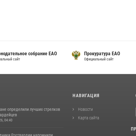
онодательное собрание ЕАО
Прокуратура ЕАО
альный сайт
Официальный сайт
И
НАВИГАЦИЯ
ане определили лучших стрелков
Новости
вардейцев
Карта сайта
26, 04:40
П
удники Росгвардии напомнили