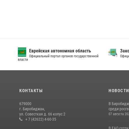
Еврейская автономная область
Зак
Официальный портал органов государственной
Офици
власти
КОНТАКТЫ
НОВОСТ
679000
В Биробидж
г. Биробиджан,
среди росг
ул. Совесткая д. 66 копус 2
07 августа 20
+ 7 (42622) 4-60-35
В ЕАО сотр