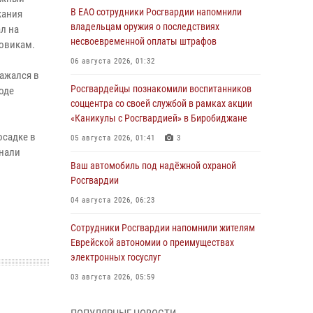
В ЕАО сотрудники Росгвардии напомнили
жания
владельцам оружия о последствиях
л на
несвоевременной оплаты штрафов
ловикам.
06 августа 2026, 01:32
ражался в
Росгвардейцы познакомили воспитанников
оде
соццентра со своей службой в рамках акции
«Каникулы с Росгвардией» в Биробиджане
осадке в
05 августа 2026, 01:41
3
гнали
Ваш автомобиль под надёжной охраной
Росгвардии
04 августа 2026, 06:23
Сотрудники Росгвардии напомнили жителям
Еврейской автономии о преимуществах
электронных госуслуг
03 августа 2026, 05:59
Директор Росгвардии Герой России генерал