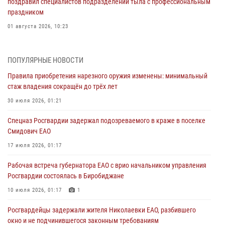
поздравил специалистов подразделений тыла с профессиональным
праздником
01 августа 2026, 10:23
1 августа – День дежурной службы войск национальной гвардии
Российской Федерации
ПОПУЛЯРНЫЕ НОВОСТИ
01 августа 2026, 10:21
Правила приобретения нарезного оружия изменены: минимальный
стаж владения сокращён до трёх лет
В Росгвардии вспоминают российских воинов, погибших в Первой
мировой войне 1914-1918 годов
30 июля 2026, 01:21
01 августа 2026, 10:19
Спецназ Росгвардии задержал подозреваемого в краже в поселке
Смидович ЕАО
Внесены изменения в правила проведения контрольного отстрела
гражданского оружия
17 июля 2026, 01:17
31 июля 2026, 01:48
Рабочая встреча губернатора ЕАО с врио начальником управления
Росгвардии состоялась в Биробиджане
Правила приобретения нарезного оружия изменены: минимальный
стаж владения сокращён до трёх лет
10 июля 2026, 01:17
1
30 июля 2026, 01:21
Росгвардейцы задержали жителя Николаевки ЕАО, разбившего
окно и не подчинившегося законным требованиям