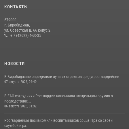
13 июля 2026, 02:04
3
КОНТАКТЫ
Результаты надзорной деятельности Росгвардии в сфере оборота
679000
гражданского оружия в ЕАО
г. Биробиджан,
ул. Совесткая д. 66 копус 2
16 июля 2026, 02:01
+ 7 (42622) 4-60-35
НОВОСТИ
В Биробиджане определили лучших стрелков среди росгвардейцев
07 августа 2026, 04:40
В ЕАО сотрудники Росгвардии напомнили владельцам оружия о
последствиях...
06 августа 2026, 01:32
Росгвардейцы познакомили воспитанников соццентра со своей
службой в ра...