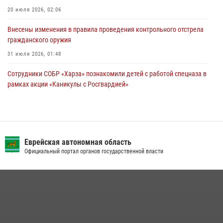
20 июля 2026, 02:06
Внесены изменения в правила проведения контрольного отстрела
гражданского оружия
31 июля 2026, 01:48
Сотрудники СОБР «Харза» познакомили детей с работой спецназа в
рамках акции «Каникулы с Росгвардией»
23 июля 2026, 00:16
2
Инспекторы Росгвардии ЕАО принимают оружие — с выплатой
вознаграждения либо для передачи подразделениям СВО
Еврейская автономная область
21 июля 2026, 04:18
Официальный портал органов государственной власти
Команда из ЕАО - победитель чемпионата Восточного округа
Росгвардии по мини-футболу
15 июля 2026, 07:12
1
Спецназовцы СОБР «Харза» ЕАО обучили ребят из Движения
Первых основам самообороны