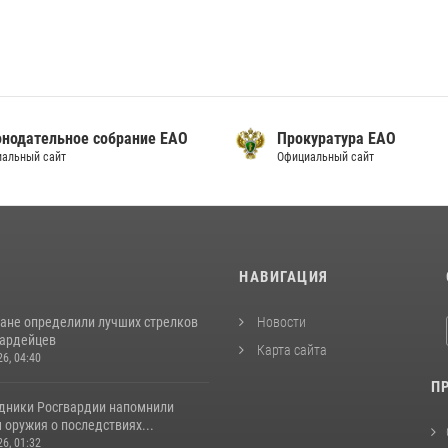
онодательное собрание ЕАО
Прокуратура ЕАО
альный сайт
Официальный сайт
И
НАВИГАЦИЯ
ане определили лучших стрелков
Новости
вардейцев
Карта сайта
26, 04:40
П
удники Росгвардии напомнили
оружия о последствиях...
26, 01:32