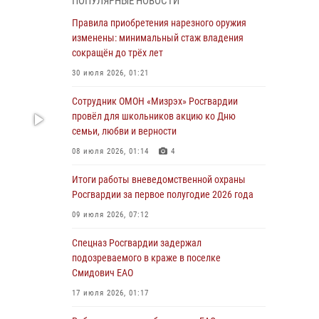
ПОПУЛЯРНЫЕ НОВОСТИ
армии Виктор Золотов поздравил
специалистов подразделений тыла с
Правила приобретения нарезного оружия
профессиональным праздником
изменены: минимальный стаж владения
сокращён до трёх лет
01 августа 2026, 10:23
30 июля 2026, 01:21
1 августа – День дежурной службы войск
национальной гвардии Российской
Сотрудник ОМОН «Мизрэх» Росгвардии
Федерации
провёл для школьников акцию ко Дню
семьи, любви и верности
01 августа 2026, 10:21
08 июля 2026, 01:14
4
В Росгвардии вспоминают российских
воинов, погибших в Первой мировой войне
Итоги работы вневедомственной охраны
1914-1918 годов
Росгвардии за первое полугодие 2026 года
01 августа 2026, 10:19
09 июля 2026, 07:12
Внесены изменения в правила проведения
Спецназ Росгвардии задержал
контрольного отстрела гражданского оружия
подозреваемого в краже в поселке
Смидович ЕАО
31 июля 2026, 01:48
17 июля 2026, 01:17
Правила приобретения нарезного оружия