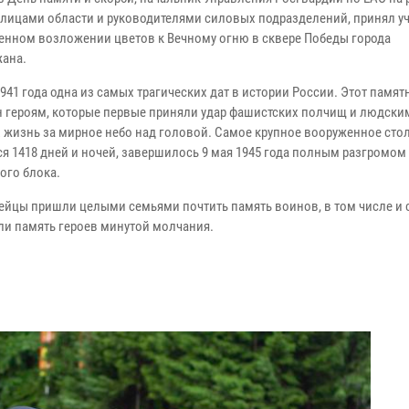
лицами области и руководителями силовых подразделений, принял уч
енном возложении цветов к Вечному огню в сквере Победы города
ана.
941 года одна из самых трагических дат в истории России. Этот памят
 героям, которые первые приняли удар фашистских полчищ и людски
 жизнь за мирное небо над головой. Самое крупное вооруженное сто
я 1418 дней и ночей, завершилось 9 мая 1945 года полным разгромом
ого блока.
ейцы пришли целыми семьями почтить память воинов, в том числе и 
ли память героев минутой молчания.