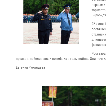
первыми 
торжеств
Биробидж
22 июня 1
посвящен
отдавших
длившеес
фашистск
Росгвард
предков, победивших и погибших в годы войны. Они почти
Евгения Румянцева