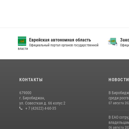
Еврейская автономная область
Зак
Официальный портал органов государственной
Офици
власти
КОНТАКТЫ
НОВОСТ
679000
В Биробидж
г. Биробиджан,
среди росг
ул. Совесткая д. 66 копус 2
07 августа 20
+ 7 (42622) 4-60-35
В ЕАО сотр
владельцам 
06 августа 20