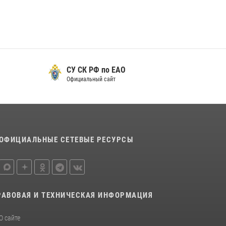
для передачи подразделениям СВО
21 июля 2026, 04:18
Команда из ЕАО - победитель чемпионата
Восточного округа Росгвардии по мини-
футболу
СУ СК РФ по ЕАО
15 июля 2026, 07:12
1
Официальный сайт
ОФИЦИАЛЬНЫЕ СЕТЕВЫЕ РЕСУРСЫ
РАВОВАЯ И ТЕХНИЧЕСКАЯ ИНФОРМАЦИЯ
О сайте