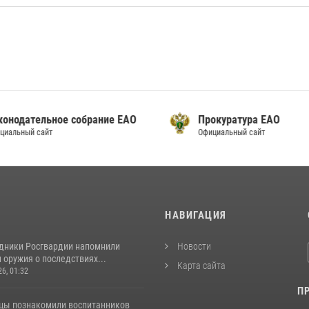
онодательное собрание ЕАО
Прокуратура ЕАО
альный сайт
Официальный сайт
И
НАВИГАЦИЯ
удники Росгвардии напомнили
Новости
оружия о последствиях...
Карта сайта
26, 01:32
П
цы познакомили воспитанников