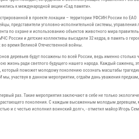
нились к международной акции «Сад памяти».
истрированной в проекте локации – территории УФСИН России по ЕАО
ейцы, представители уголовно-исполнительной системы, управления 
ента по охране и использованию объектов животного мира правитель
МЧС России и детские коллективы высадили 32 кедра, в память о геро
 во время Великой Отечественной войны.
онов деревьев будут посажены по всей России, ведь именно столько 
вою жизнь ради светлого будущего нашего народа. Каждый саженец, э
, который поможет молодому поколению осознать масштабы трагедии
И мы, участвуя в данном мероприятии, отдаём дань уважения предкам,
 первый раз. Такие мероприятия заключают в себе не только экологич
подрастающего поколения. С каждым высаженным молодым деревцем, 
стью и с честью исполнил воинский долг», - отметил майор Игорь Се