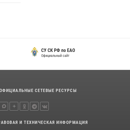
оружие — с выплатой вознаграждения либо
для передачи подразделениям СВО
21 июля 2026, 04:18
Более 70 объектов под охраной ЧОО
проверили сотрудники Росгвардии в ЕАО
08 июля 2026, 04:54
СУ СК РФ по ЕАО
Официальный сайт
ОФИЦИАЛЬНЫЕ СЕТЕВЫЕ РЕСУРСЫ
РАВОВАЯ И ТЕХНИЧЕСКАЯ ИНФОРМАЦИЯ