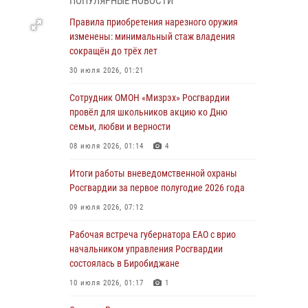
ПОПУЛЯРНЫЕ НОВОСТИ
1 августа – День дежурной службы войск
Правила приобретения нарезного оружия
национальной гвардии Российской
изменены: минимальный стаж владения
Федерации
сокращён до трёх лет
01 августа 2026, 10:21
30 июля 2026, 01:21
В Росгвардии вспоминают российских
Сотрудник ОМОН «Мизрэх» Росгвардии
воинов, погибших в Первой мировой войне
провёл для школьников акцию ко Дню
1914-1918 годов
семьи, любви и верности
01 августа 2026, 10:19
08 июля 2026, 01:14
4
Внесены изменения в правила проведения
Итоги работы вневедомственной охраны
контрольного отстрела гражданского оружия
Росгвардии за первое полугодие 2026 года
31 июля 2026, 01:48
09 июля 2026, 07:12
Правила приобретения нарезного оружия
Рабочая встреча губернатора ЕАО с врио
изменены: минимальный стаж владения
начальником управления Росгвардии
сокращён до трёх лет
состоялась в Биробиджане
30 июля 2026, 01:21
10 июля 2026, 01:17
1