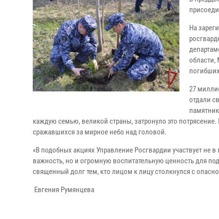
присоеди
На зарег
росгвард
департам
области, 
погибших
27 милли
отдали с
памятник
каждую семью, великой страны, затронуло это потрясение. 
сражавшихся за мирное небо над головой.
«В подобных акциях Управление Росгвардии участвует не в
важность, но и огромную воспитательную ценность для 
священный долг тем, кто лицом к лицу столкнулся с опасно
Евгения Румянцева