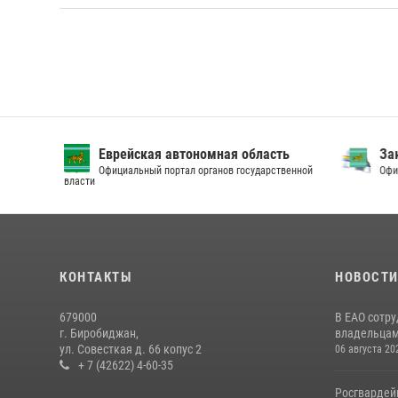
Еврейская автономная область
Зак
Официальный портал органов государственной
Офици
власти
КОНТАКТЫ
НОВОСТ
679000
В ЕАО сотр
г. Биробиджан,
владельцам 
ул. Совесткая д. 66 копус 2
06 августа 20
+ 7 (42622) 4-60-35
Росгвардей