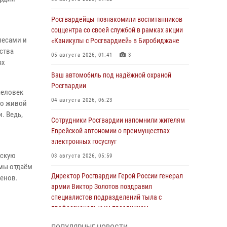
Росгвардейцы познакомили воспитанников
соццентра со своей службой в рамках акции
лесами и
«Каникулы с Росгвардией» в Биробиджане
ства
05 августа 2026, 01:41
3
ях
Ваш автомобиль под надёжной охраной
Росгвардии
человек
04 августа 2026, 06:23
то живой
. Ведь,
Сотрудники Росгвардии напомнили жителям
Еврейской автономии о преимуществах
электронных госуслуг
ескую
03 августа 2026, 05:59
мы отдаём
Директор Росгвардии Герой России генерал
менов.
армии Виктор Золотов поздравил
специалистов подразделений тыла с
профессиональным праздником
01 августа 2026, 10:23