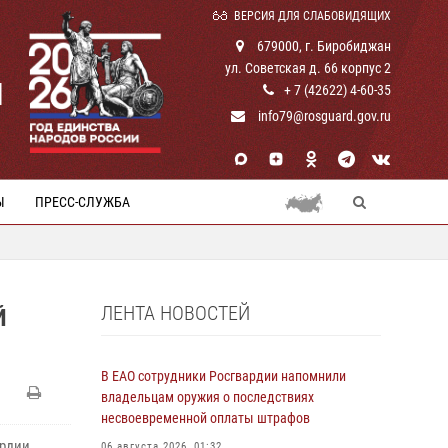
ВЕРСИЯ ДЛЯ СЛАБОВИДЯЩИХ
679000, г. Биробиджан
ул. Советская д. 66 корпус 2
И
+ 7 (42622) 4-60-35
info79@rosguard.gov.ru
Ы
ПРЕСС-СЛУЖБА
ЛЕНТА НОВОСТЕЙ
Й
В ЕАО сотрудники Росгвардии напомнили
владельцам оружия о последствиях
несвоевременной оплаты штрафов
ардии
06 августа 2026, 01:32