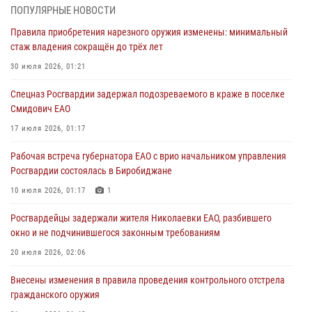
Российской Федерации
ПОПУЛЯРНЫЕ НОВОСТИ
01 августа 2026, 10:21
Правила приобретения нарезного оружия изменены: минимальный
стаж владения сокращён до трёх лет
В Росгвардии вспоминают российских воинов, погибших в Первой
мировой войне 1914-1918 годов
30 июля 2026, 01:21
01 августа 2026, 10:19
Спецназ Росгвардии задержал подозреваемого в краже в поселке
Смидович ЕАО
Внесены изменения в правила проведения контрольного отстрела
гражданского оружия
17 июля 2026, 01:17
31 июля 2026, 01:48
Рабочая встреча губернатора ЕАО с врио начальником управления
Росгвардии состоялась в Биробиджане
Правила приобретения нарезного оружия изменены: минимальный
стаж владения сокращён до трёх лет
10 июля 2026, 01:17
1
30 июля 2026, 01:21
Росгвардейцы задержали жителя Николаевки ЕАО, разбившего
окно и не подчинившегося законным требованиям
20 июля 2026, 02:06
Внесены изменения в правила проведения контрольного отстрела
гражданского оружия