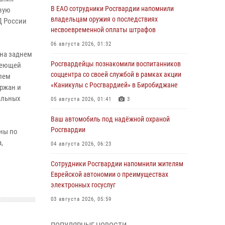
В ЕАО сотрудники Росгвардии напомнили
вую
владельцам оружия о последствиях
Д России
несвоевременной оплаты штрафов
06 августа 2026, 01:32
 на заднем
Росгвардейцы познакомили воспитанников
имеющей
соццентра со своей службой в рамках акции
лем
«Каникулы с Росгвардией» в Биробиджане
ержан и
альных
05 августа 2026, 01:41
3
Ваш автомобиль под надёжной охраной
Росгвардии
ны по
,
04 августа 2026, 06:23
Сотрудники Росгвардии напомнили жителям
Еврейской автономии о преимуществах
электронных госуслуг
03 августа 2026, 05:59
Директор Росгвардии Герой России генерал