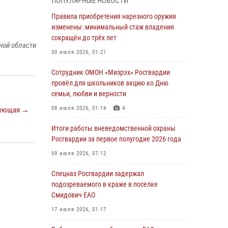
ПОПУЛЯРНЫЕ НОВОСТИ
армии Виктор Золотов поздравил
специалистов подразделений тыла с
Правила приобретения нарезного оружия
профессиональным праздником
изменены: минимальный стаж владения
сокращён до трёх лет
01 августа 2026, 10:23
ной области
30 июля 2026, 01:21
1 августа – День дежурной службы войск
национальной гвардии Российской
Сотрудник ОМОН «Мизрэх» Росгвардии
Федерации
провёл для школьников акцию ко Дню
семьи, любви и верности
01 августа 2026, 10:21
08 июля 2026, 01:14
4
ующая →
В Росгвардии вспоминают российских
воинов, погибших в Первой мировой войне
Итоги работы вневедомственной охраны
1914-1918 годов
Росгвардии за первое полугодие 2026 года
01 августа 2026, 10:19
09 июля 2026, 07:12
Внесены изменения в правила проведения
Спецназ Росгвардии задержал
контрольного отстрела гражданского оружия
подозреваемого в краже в поселке
Смидович ЕАО
31 июля 2026, 01:48
17 июля 2026, 01:17
Правила приобретения нарезного оружия