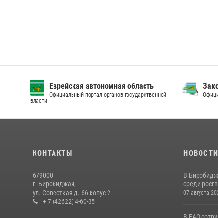
Еврейская автономная область
Зак
Официальный портал органов государственной
Офици
власти
КОНТАКТЫ
НОВОСТ
679000
В Биробидж
г. Биробиджан,
среди росг
ул. Совесткая д. 66 копус 2
07 августа 20
+ 7 (42622) 4-60-35
В ЕАО сотр