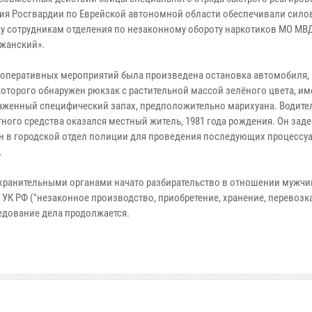
ия Росгвардии по Еврейской автономной области обеспечивали сило
у сотрудникам отделения по незаконному обороту наркотиков МО МВ
жанский».
 оперативных мероприятий была произведена остановка автомобиля,
которого обнаружен рюкзак с растительной массой зелёного цвета, 
аженный специфический запах, предположительно марихуана. Водите
тного средства оказался местный житель, 1981 года рождения. Он зад
н в городской отдел полиции для проведения последующих процессу
.
охранительными органами начато разбирательство в отношении мужчи
 УК РФ ("незаконное производство, приобретение, хранение, перевозка
ледование дела продолжается.