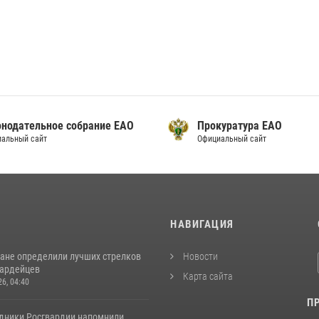
онодательное собрание ЕАО
Прокуратура ЕАО
альный сайт
Официальный сайт
И
НАВИГАЦИЯ
ане определили лучших стрелков
Новости
вардейцев
Карта сайта
26, 04:40
П
удники Росгвардии напомнили