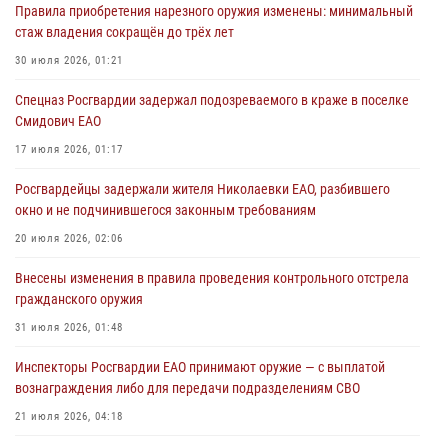
Правила приобретения нарезного оружия изменены: минимальный
04 августа 2026, 06:23
стаж владения сокращён до трёх лет
Сотрудники Росгвардии напомнили жителям Еврейской автономии
30 июля 2026, 01:21
о преимуществах электронных госуслуг
Спецназ Росгвардии задержал подозреваемого в краже в поселке
03 августа 2026, 05:59
Смидович ЕАО
Директор Росгвардии Герой России генерал армии Виктор Золотов
17 июля 2026, 01:17
поздравил специалистов подразделений тыла с профессиональным
Росгвардейцы задержали жителя Николаевки ЕАО, разбившего
праздником
окно и не подчинившегося законным требованиям
01 августа 2026, 10:23
20 июля 2026, 02:06
1 августа – День дежурной службы войск национальной гвардии
Внесены изменения в правила проведения контрольного отстрела
Российской Федерации
гражданского оружия
01 августа 2026, 10:21
31 июля 2026, 01:48
Инспекторы Росгвардии ЕАО принимают оружие — с выплатой
вознаграждения либо для передачи подразделениям СВО
21 июля 2026, 04:18