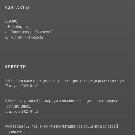
21 июля 2026, 04:18
КОНТАКТЫ
Команда из ЕАО - победитель чемпионата Восточного округа
679000
Росгвардии по мини-футболу
г. Биробиджан,
ул. Совесткая д. 66 копус 2
15 июля 2026, 07:12
1
+ 7 (42622) 4-60-35
НОВОСТИ
В Биробиджане определили лучших стрелков среди росгвардейцев
07 августа 2026, 04:40
В ЕАО сотрудники Росгвардии напомнили владельцам оружия о
последствиях...
06 августа 2026, 01:32
Росгвардейцы познакомили воспитанников соццентра со своей
службой в ра...