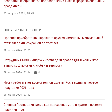
поздравил специалистов подразделений тыла с профессиональным
праздником
01 августа 2026, 10:23
1 августа – День дежурной службы войск национальной гвардии
Российской Федерации
ПОПУЛЯРНЫЕ НОВОСТИ
01 августа 2026, 10:21
Правила приобретения нарезного оружия изменены: минимальный
стаж владения сокращён до трёх лет
В Росгвардии вспоминают российских воинов, погибших в Первой
мировой войне 1914-1918 годов
30 июля 2026, 01:21
01 августа 2026, 10:19
Сотрудник ОМОН «Мизрэх» Росгвардии провёл для школьников
акцию ко Дню семьи, любви и верности
Внесены изменения в правила проведения контрольного отстрела
гражданского оружия
08 июля 2026, 01:14
4
31 июля 2026, 01:48
Итоги работы вневедомственной охраны Росгвардии за первое
полугодие 2026 года
Правила приобретения нарезного оружия изменены: минимальный
стаж владения сокращён до трёх лет
09 июля 2026, 07:12
30 июля 2026, 01:21
Спецназ Росгвардии задержал подозреваемого в краже в поселке
Смидович ЕАО