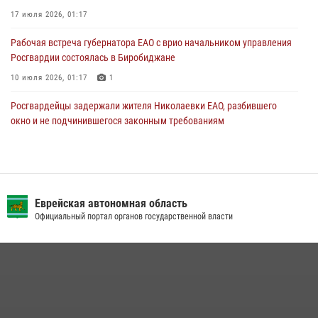
17 июля 2026, 01:17
Рабочая встреча губернатора ЕАО с врио начальником управления
Росгвардии состоялась в Биробиджане
10 июля 2026, 01:17
1
Росгвардейцы задержали жителя Николаевки ЕАО, разбившего
окно и не подчинившегося законным требованиям
20 июля 2026, 02:06
Внесены изменения в правила проведения контрольного отстрела
гражданского оружия
Еврейская автономная область
31 июля 2026, 01:48
Официальный портал органов государственной власти
Сотрудники СОБР «Харза» познакомили детей с работой спецназа в
рамках акции «Каникулы с Росгвардией»
23 июля 2026, 00:16
2
Инспекторы Росгвардии ЕАО принимают оружие — с выплатой
вознаграждения либо для передачи подразделениям СВО