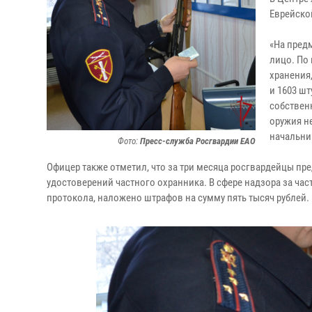
Еврейско
«На пред
лицо. По
хранения
и 1603 ш
собствен
оружия н
начальни
Фото:
Пресс-служба Росгвардии ЕАО
Офицер также отметил, что за три месяца росгвардейцы пр
удостоверений частного охранника. В сфере надзора за ча
протокола, наложено штрафов на сумму пять тысяч рублей.