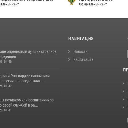
альный сайт
Официальный сайт
И
НАВИГАЦИЯ
ане определили лучших стрелков
Новости
вардейцев
Карта сайта
26, 04:40
П
удники Росгвардии напомнили
оружия о последствиях...
26, 01:32
цы познакомили воспитанников
о своей службой в ра...
26, 01:41