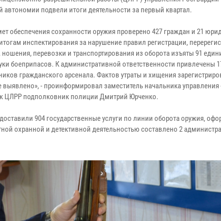
й автономии подвели итоги деятельности за первый квартал.
мет обеспечения сохранности оружия проверено 427 граждан и 21 юри
 итогам инспектирования за нарушение правил регистрации, перерегис
, ношения, перевозки и транспортирования из оборота изъяты 91 един
туки боеприпасов. К административной ответственности привлечены 1
ников гражданского арсенала. Фактов утраты и хищения зарегистрир
е выявлено», - проинформировал заместитель начальника управления 
к ЦЛРР подполковник полиции Дмитрий Юрченко.
едоставили 904 государственные услуги по линии оборота оружия, офо
стной охранной и детективной деятельностью составлено 2 администр