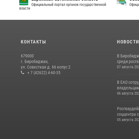
Официальный портал органов государственной
Офици
власти
КОНТАКТЫ
НОВОСТ
679000
В Биробидж
г. Биробиджан,
среди росг
ул. Совесткая д. 66 копус 2
07 августа 20
+ 7 (42622) 4-60-35
В ЕАО сотр
владельцам 
06 августа 20
Росгвардей
соццентра с
05 августа 20