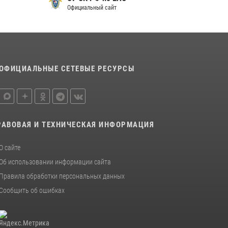
футболу
Официальный сайт
15 июля 2026, 07:12
1
Спецназовцы СОБР «Харза» ЕАО обучили
ребят из Движения Первых основам
самообороны
ОФИЦИАЛЬНЫЕ СЕТЕВЫЕ РЕСУРСЫ
13 июля 2026, 02:04
3
РАВОВАЯ И ТЕХНИЧЕСКАЯ ИНФОРМАЦИЯ
О сайте
Об использовании информации сайта
Правила обработки персональных данных
Сообщить об ошибках