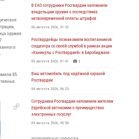
В ЕАО сотрудники Росгвардии напомнили
владельцам оружия о последствиях
несвоевременной оплаты штрафов
дическое
трации,
06 августа 2026, 01:32
ица оружия
Росгвардейцы познакомили воспитанников
7
соццентра со своей службой в рамках акции
ованного
«Каникулы с Росгвардией» в Биробиджане
-
05 августа 2026, 01:41
3
Ваш автомобиль под надёжной охраной
рмили 85
Росгвардии
ативных
04 августа 2026, 06:23
Сотрудники Росгвардии напомнили жителям
Еврейской автономии о преимуществах
электронных госуслуг
03 августа 2026, 05:59
Директор Росгвардии Герой России генерал