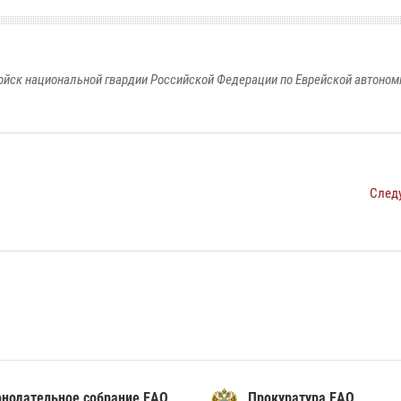
йск национальной гвардии Российской Федерации по Еврейской автоном
След
онодательное собрание ЕАО
Прокуратура ЕАО