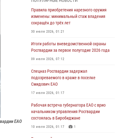
ПОПУЛЯРНЫЕ НОВОСТИ
армии Виктор Золотов поздравил
специалистов подразделений тыла с
Правила приобретения нарезного оружия
профессиональным праздником
изменены: минимальный стаж владения
сокращён до трёх лет
01 августа 2026, 10:23
30 июля 2026, 01:21
1 августа – День дежурной службы войск
национальной гвардии Российской
Итоги работы вневедомственной охраны
Федерации
Росгвардии за первое полугодие 2026 года
01 августа 2026, 10:21
09 июля 2026, 07:12
В Росгвардии вспоминают российских
Спецназ Росгвардии задержал
воинов, погибших в Первой мировой войне
подозреваемого в краже в поселке
1914-1918 годов
Смидович ЕАО
01 августа 2026, 10:19
17 июля 2026, 01:17
Внесены изменения в правила проведения
Рабочая встреча губернатора ЕАО с врио
контрольного отстрела гражданского оружия
начальником управления Росгвардии
состоялась в Биробиджане
31 июля 2026, 01:48
гвардии ЕАО
10 июля 2026, 01:17
1
Правила приобретения нарезного оружия