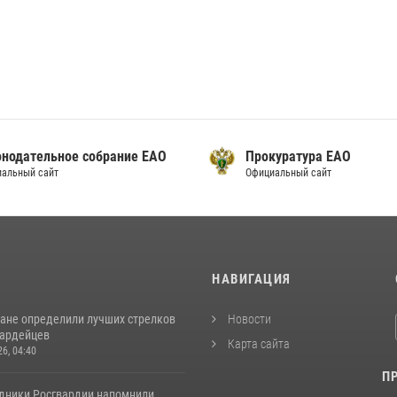
онодательное собрание ЕАО
Прокуратура ЕАО
альный сайт
Официальный сайт
И
НАВИГАЦИЯ
ане определили лучших стрелков
Новости
вардейцев
Карта сайта
26, 04:40
П
удники Росгвардии напомнили