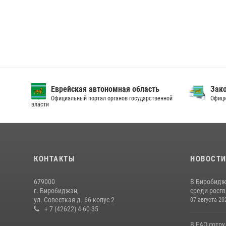
Еврейская автономная область
Зак
Официальный портал органов государственной
Офици
власти
КОНТАКТЫ
НОВОСТ
679000
В Биробидж
г. Биробиджан,
среди росг
ул. Совесткая д. 66 копус 2
07 августа 20
+ 7 (42622) 4-60-35
В ЕАО сотр