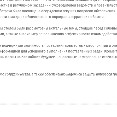
частие в регулярном заседании руководителей ведомств и правительс
 Встреча была посвящена обсуждению текущих вопросов обеспечения
ости граждан и общественного порядка на территории области.
ым столом были рассмотрены актуальные темы, стоящие перед силов
ами, а также анализ мер по повышению эффективности взаимодействи
и подчеркнули значимость проведения совместных мероприятий и оп
нформацией для успешного выполнения поставленных задач. Кроме т
ны планы на ближайшее будущее, нацеленные на укрепление стабильн
ию сотрудничества, а также обеспечению надежной защиты интересов гр