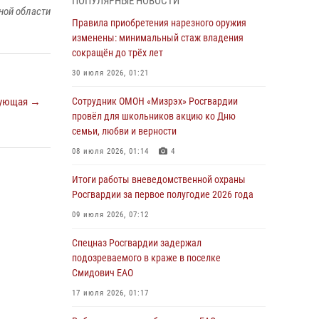
ПОПУЛЯРНЫЕ НОВОСТИ
армии Виктор Золотов поздравил
ной области
специалистов подразделений тыла с
Правила приобретения нарезного оружия
профессиональным праздником
изменены: минимальный стаж владения
сокращён до трёх лет
01 августа 2026, 10:23
30 июля 2026, 01:21
1 августа – День дежурной службы войск
национальной гвардии Российской
ующая →
Сотрудник ОМОН «Мизрэх» Росгвардии
Федерации
провёл для школьников акцию ко Дню
семьи, любви и верности
01 августа 2026, 10:21
08 июля 2026, 01:14
4
В Росгвардии вспоминают российских
воинов, погибших в Первой мировой войне
Итоги работы вневедомственной охраны
1914-1918 годов
Росгвардии за первое полугодие 2026 года
01 августа 2026, 10:19
09 июля 2026, 07:12
Внесены изменения в правила проведения
Спецназ Росгвардии задержал
контрольного отстрела гражданского оружия
подозреваемого в краже в поселке
Смидович ЕАО
31 июля 2026, 01:48
17 июля 2026, 01:17
Правила приобретения нарезного оружия