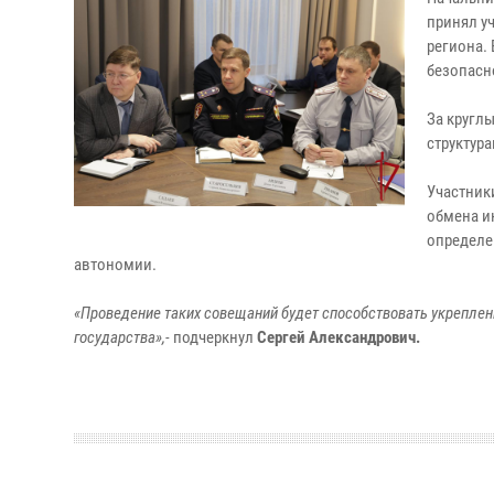
принял у
региона.
безопасн
За кругл
структур
Участник
обмена и
определе
автономии.
«Проведение таких совещаний будет способствовать укреплен
государства»,-
подчеркнул
Сергей Александрович.