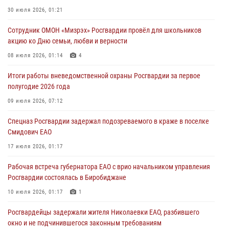
Внесены изменения в правила проведения контрольного отстрела
30 июля 2026, 01:21
гражданского оружия
Сотрудник ОМОН «Мизрэх» Росгвардии провёл для школьников
31 июля 2026, 01:48
акцию ко Дню семьи, любви и верности
Правила приобретения нарезного оружия изменены: минимальный
08 июля 2026, 01:14
4
стаж владения сокращён до трёх лет
Итоги работы вневедомственной охраны Росгвардии за первое
30 июля 2026, 01:21
полугодие 2026 года
Росгвардейцы задержали гражданина за хулиганство и попытку
09 июля 2026, 07:12
повреждения имущества в одной из гостиниц Биробиджана
Спецназ Росгвардии задержал подозреваемого в краже в поселке
29 июля 2026, 01:05
Смидович ЕАО
17 июля 2026, 01:17
Рабочая встреча губернатора ЕАО с врио начальником управления
Росгвардии состоялась в Биробиджане
10 июля 2026, 01:17
1
Росгвардейцы задержали жителя Николаевки ЕАО, разбившего
окно и не подчинившегося законным требованиям