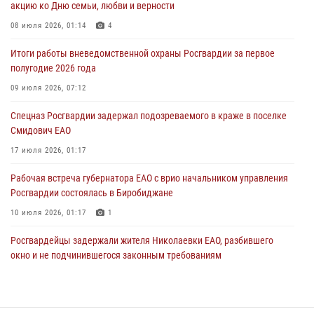
акцию ко Дню семьи, любви и верности
Правила приобретения нарезного оружия изменены: минимальный
08 июля 2026, 01:14
4
стаж владения сокращён до трёх лет
Итоги работы вневедомственной охраны Росгвардии за первое
30 июля 2026, 01:21
полугодие 2026 года
Росгвардейцы задержали гражданина за хулиганство и попытку
09 июля 2026, 07:12
повреждения имущества в одной из гостиниц Биробиджана
Спецназ Росгвардии задержал подозреваемого в краже в поселке
29 июля 2026, 01:05
Смидович ЕАО
17 июля 2026, 01:17
Рабочая встреча губернатора ЕАО с врио начальником управления
Росгвардии состоялась в Биробиджане
10 июля 2026, 01:17
1
Росгвардейцы задержали жителя Николаевки ЕАО, разбившего
окно и не подчинившегося законным требованиям
20 июля 2026, 02:06
Росгвардейцы задержали гражданина при попытке расплатиться