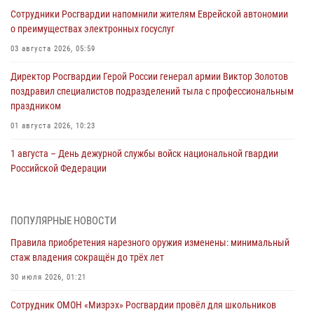
Сотрудники Росгвардии напомнили жителям Еврейской автономии
о преимуществах электронных госуслуг
03 августа 2026, 05:59
Директор Росгвардии Герой России генерал армии Виктор Золотов
поздравил специалистов подразделений тыла с профессиональным
праздником
01 августа 2026, 10:23
1 августа – День дежурной службы войск национальной гвардии
Российской Федерации
01 августа 2026, 10:21
В Росгвардии вспоминают российских воинов, погибших в Первой
ПОПУЛЯРНЫЕ НОВОСТИ
мировой войне 1914-1918 годов
Правила приобретения нарезного оружия изменены: минимальный
01 августа 2026, 10:19
стаж владения сокращён до трёх лет
Внесены изменения в правила проведения контрольного отстрела
30 июля 2026, 01:21
гражданского оружия
Сотрудник ОМОН «Мизрэх» Росгвардии провёл для школьников
31 июля 2026, 01:48