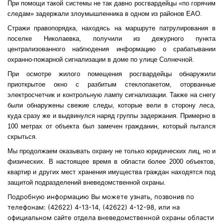
При помощи такой системы не так давно росгвардейцы «по горячим
следам» задержали злоумышленника в одном из районов ЕАО.
Стражи правопорядка, находясь на маршруте патрулирования в
поселке Николаевка, получили из дежурного пункта
централизованного наблюдения информацию о срабатывании
охранно-пожарной сигнализации в доме по улице Солнечной.
При осмотре жилого помещения росгвардейцы обнаружили
приоткрытое окно с разбитым стеклопакетом, оторванные
электросчетчик и контрольную лампу сигнализации. Также на снегу
были обнаружены свежие следы, которые вели в сторону леса,
куда сразу же и выдвинулся наряд группы задержания. Примерно в
100 метрах от объекта был замечен гражданин, который пытался
скрыться.
Мы продолжаем оказывать охрану не только юридических лиц, но и
физических. В настоящее время в области более 2000 объектов,
квартир и других мест хранения имущества граждан находятся под
защитой подразделений вневедомственной охраны.
Подробную информацию Вы можете узнать, позвонив по
телефонам: (42622) 4-13-14, (42622) 4-12-98, или на
официальном сайте отдела вневедомственной охраны области