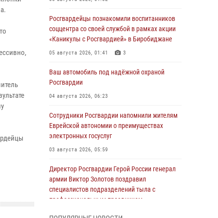
а.
Росгвардейцы познакомили воспитанников
соццентра со своей службой в рамках акции
то
«Каникулы с Росгвардией» в Биробиджане
ессивно,
05 августа 2026, 01:41
3
Ваш автомобиль под надёжной охраной
Росгвардии
шитель
зультате
04 августа 2026, 06:23
лу
Сотрудники Росгвардии напомнили жителям
Еврейской автономии о преимуществах
электронных госуслуг
ардейцы
03 августа 2026, 05:59
Директор Росгвардии Герой России генерал
армии Виктор Золотов поздравил
специалистов подразделений тыла с
профессиональным праздником
01 августа 2026, 10:23