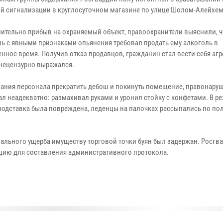
й сигнализации в круглосуточном магазине по улице Шолом-Алейхем
ительно прибыв на охраняемый объект, правоохранители выяснили, ч
ль с явными признаками опьянения требовал продать ему алкоголь в
нное время. Получив отказ продавцов, гражданин стал вести себя агр
 нецензурно выражался.
вания персонала прекратить дебош и покинуть помещение, правонару
л неадекватно: размахивал руками и уронил стойку с конфетами. В ре
подставка была повреждена, леденцы на палочках рассыпались по по
иального ущерба имуществу торговой точки буян был задержан. Росгв
ицию для составления административного протокола.