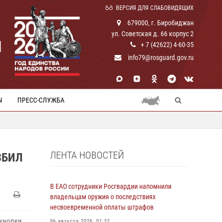
ВЕРСИЯ ДЛЯ СЛАБОВИДЯЩИХ
679000, г. Биробиджан
ул. Советская д. 66 корпус 2
И
+ 7 (42622) 4-60-35
info79@rosguard.gov.ru
Ы
ПРЕСС-СЛУЖБА
ЛЕНТА НОВОСТЕЙ
ЗБИЛ
В ЕАО сотрудники Росгвардии напомнили
владельцам оружия о последствиях
несвоевременной оплаты штрафов
 кнопки
06 августа 2026, 01:32