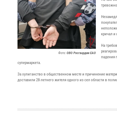
тревожно
Незамедл
покупате
неположе
кричал и
На требо
реагирова
Фото:
ОВО Росгвардии ЕАО
падения 
супермаркета.
За хулиганство в общественном месте и причинение матер
доставили 28-летнего жителя одного из сел области в пол