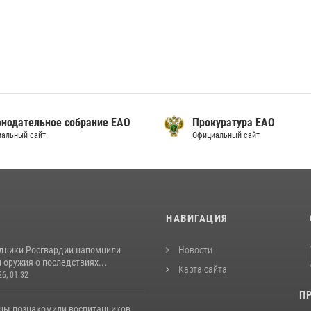
онодательное собрание ЕАО
Прокуратура ЕАО
альный сайт
Официальный сайт
И
НАВИГАЦИЯ
удники Росгвардии напомнили
Новости
оружия о последствиях...
Карта сайта
26, 01:32
П
цы познакомили воспитанников