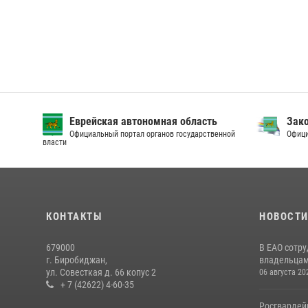
Еврейская автономная область
Зак
Официальный портал органов государственной
Офици
власти
КОНТАКТЫ
НОВОСТ
679000
В ЕАО сотр
г. Биробиджан,
владельцам 
ул. Совесткая д. 66 копус 2
06 августа 20
+ 7 (42622) 4-60-35
Росгвардей