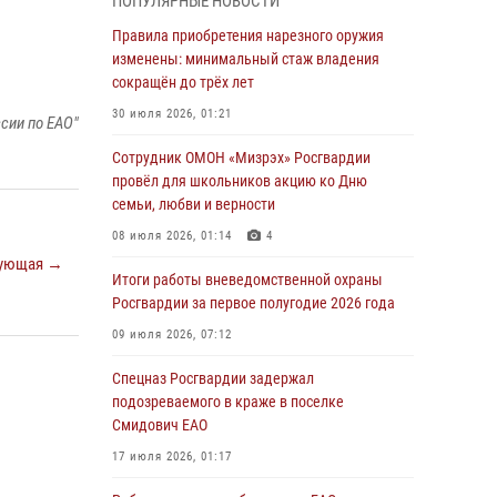
ПОПУЛЯРНЫЕ НОВОСТИ
1 августа – День дежурной службы войск
Правила приобретения нарезного оружия
национальной гвардии Российской
изменены: минимальный стаж владения
Федерации
сокращён до трёх лет
01 августа 2026, 10:21
30 июля 2026, 01:21
сии по ЕАО"
В Росгвардии вспоминают российских
Сотрудник ОМОН «Мизрэх» Росгвардии
воинов, погибших в Первой мировой войне
провёл для школьников акцию ко Дню
1914-1918 годов
семьи, любви и верности
01 августа 2026, 10:19
08 июля 2026, 01:14
4
ующая →
Внесены изменения в правила проведения
Итоги работы вневедомственной охраны
контрольного отстрела гражданского оружия
Росгвардии за первое полугодие 2026 года
31 июля 2026, 01:48
09 июля 2026, 07:12
Правила приобретения нарезного оружия
Спецназ Росгвардии задержал
изменены: минимальный стаж владения
подозреваемого в краже в поселке
сокращён до трёх лет
Смидович ЕАО
30 июля 2026, 01:21
17 июля 2026, 01:17