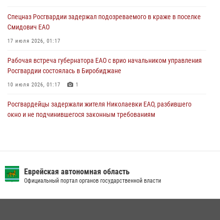
30 июля 2026, 01:21
Спецназ Росгвардии задержал подозреваемого в краже в поселке
Смидович ЕАО
17 июля 2026, 01:17
Рабочая встреча губернатора ЕАО с врио начальником управления
Росгвардии состоялась в Биробиджане
10 июля 2026, 01:17
1
Росгвардейцы задержали жителя Николаевки ЕАО, разбившего
окно и не подчинившегося законным требованиям
20 июля 2026, 02:06
Внесены изменения в правила проведения контрольного отстрела
гражданского оружия
Еврейская автономная область
31 июля 2026, 01:48
Официальный портал органов государственной власти
Сотрудники СОБР «Харза» познакомили детей с работой спецназа в
рамках акции «Каникулы с Росгвардией»
23 июля 2026, 00:16
2