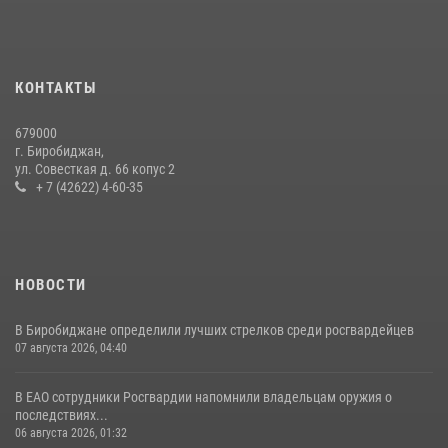
Инспекторы Росгвардии ЕАО принимают оружие — с выплатой
вознаграждения либо для передачи подразделениям СВО
21 июля 2026, 04:18
КОНТАКТЫ
Команда из ЕАО - победитель чемпионата Восточного округа
679000
Росгвардии по мини-футболу
г. Биробиджан,
ул. Совесткая д. 66 копус 2
15 июля 2026, 07:12
1
+ 7 (42622) 4-60-35
НОВОСТИ
В Биробиджане определили лучших стрелков среди росгвардейцев
07 августа 2026, 04:40
В ЕАО сотрудники Росгвардии напомнили владельцам оружия о
последствиях...
06 августа 2026, 01:32