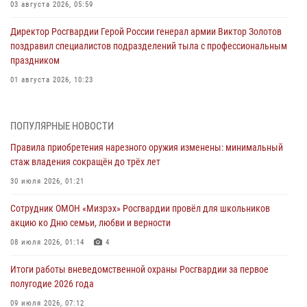
03 августа 2026, 05:59
Директор Росгвардии Герой России генерал армии Виктор Золотов
поздравил специалистов подразделений тыла с профессиональным
праздником
01 августа 2026, 10:23
1 августа – День дежурной службы войск национальной гвардии
Российской Федерации
ПОПУЛЯРНЫЕ НОВОСТИ
01 августа 2026, 10:21
Правила приобретения нарезного оружия изменены: минимальный
стаж владения сокращён до трёх лет
В Росгвардии вспоминают российских воинов, погибших в Первой
мировой войне 1914-1918 годов
30 июля 2026, 01:21
01 августа 2026, 10:19
Сотрудник ОМОН «Мизрэх» Росгвардии провёл для школьников
акцию ко Дню семьи, любви и верности
Внесены изменения в правила проведения контрольного отстрела
гражданского оружия
08 июля 2026, 01:14
4
31 июля 2026, 01:48
Итоги работы вневедомственной охраны Росгвардии за первое
полугодие 2026 года
Правила приобретения нарезного оружия изменены: минимальный
стаж владения сокращён до трёх лет
09 июля 2026, 07:12