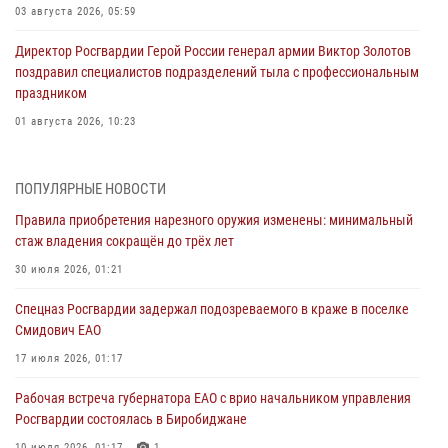
03 августа 2026, 05:59
Директор Росгвардии Герой России генерал армии Виктор Золотов
поздравил специалистов подразделений тыла с профессиональным
праздником
01 августа 2026, 10:23
1 августа – День дежурной службы войск национальной гвардии
Российской Федерации
ПОПУЛЯРНЫЕ НОВОСТИ
01 августа 2026, 10:21
Правила приобретения нарезного оружия изменены: минимальный
стаж владения сокращён до трёх лет
В Росгвардии вспоминают российских воинов, погибших в Первой
мировой войне 1914-1918 годов
30 июля 2026, 01:21
01 августа 2026, 10:19
Спецназ Росгвардии задержал подозреваемого в краже в поселке
Смидович ЕАО
Внесены изменения в правила проведения контрольного отстрела
гражданского оружия
17 июля 2026, 01:17
31 июля 2026, 01:48
Рабочая встреча губернатора ЕАО с врио начальником управления
Росгвардии состоялась в Биробиджане
Правила приобретения нарезного оружия изменены: минимальный
10 июля 2026, 01:17
1