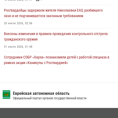
стаж владения сокращён до трёх лет
30 июля 2026, 01:21
Росгвардейцы задержали жителя Николаевки ЕАО, разбившего
окно и не подчинившегося законным требованиям
20 июля 2026, 02:06
Внесены изменения в правила проведения контрольного отстрела
гражданского оружия
31 июля 2026, 01:48
Сотрудники СОБР «Харза» познакомили детей с работой спецназа в
рамках акции «Каникулы с Росгвардией»
23 июля 2026, 00:16
2
Инспекторы Росгвардии ЕАО принимают оружие — с выплатой
вознаграждения либо для передачи подразделениям СВО
Еврейская автономная область
21 июля 2026, 04:18
Официальный портал органов государственной власти
Команда из ЕАО - победитель чемпионата Восточного округа
Росгвардии по мини-футболу
15 июля 2026, 07:12
1