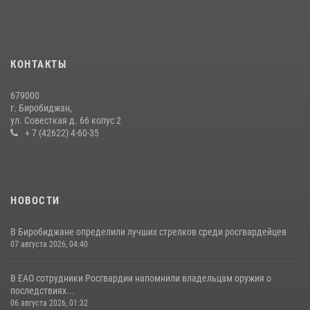
Спецназовцы СОБР «Харза» ЕАО обучили ребят из Движения
Первых основам самообороны
13 июля 2026, 02:04
3
КОНТАКТЫ
Результаты надзорной деятельности Росгвардии в сфере оборота
679000
гражданского оружия в ЕАО
г. Биробиджан,
ул. Совесткая д. 66 копус 2
16 июля 2026, 02:01
+ 7 (42622) 4-60-35
НОВОСТИ
В Биробиджане определили лучших стрелков среди росгвардейцев
07 августа 2026, 04:40
В ЕАО сотрудники Росгвардии напомнили владельцам оружия о
последствиях...
06 августа 2026, 01:32