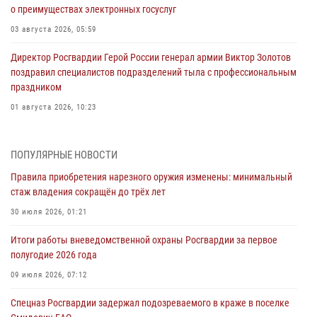
о преимуществах электронных госуслуг
03 августа 2026, 05:59
Директор Росгвардии Герой России генерал армии Виктор Золотов
поздравил специалистов подразделений тыла с профессиональным
праздником
01 августа 2026, 10:23
1 августа – День дежурной службы войск национальной гвардии
Российской Федерации
ПОПУЛЯРНЫЕ НОВОСТИ
01 августа 2026, 10:21
Правила приобретения нарезного оружия изменены: минимальный
стаж владения сокращён до трёх лет
В Росгвардии вспоминают российских воинов, погибших в Первой
мировой войне 1914-1918 годов
30 июля 2026, 01:21
01 августа 2026, 10:19
Итоги работы вневедомственной охраны Росгвардии за первое
полугодие 2026 года
Внесены изменения в правила проведения контрольного отстрела
гражданского оружия
09 июля 2026, 07:12
31 июля 2026, 01:48
Спецназ Росгвардии задержал подозреваемого в краже в поселке