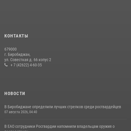
15 июля 2026, 07:12
1
Инспекторы Росгвардии ЕАО принимают оружие — с выплатой
вознаграждения либо для передачи подразделениям СВО
21 июля 2026, 04:18
КОНТАКТЫ
Спецназовцы СОБР «Харза» ЕАО обучили ребят из Движения
679000
Первых основам самообороны
г. Биробиджан,
ул. Совесткая д. 66 копус 2
13 июля 2026, 02:04
3
+ 7 (42622) 4-60-35
НОВОСТИ
В Биробиджане определили лучших стрелков среди росгвардейцев
07 августа 2026, 04:40
В ЕАО сотрудники Росгвардии напомнили владельцам оружия о