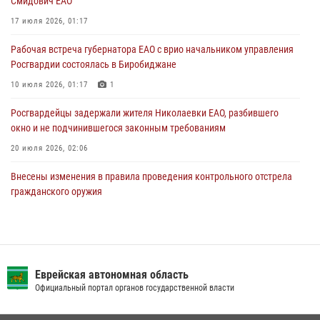
Смидович ЕАО
Правила приобретения нарезного оружия изменены: минимальный
стаж владения сокращён до трёх лет
17 июля 2026, 01:17
30 июля 2026, 01:21
Рабочая встреча губернатора ЕАО с врио начальником управления
Росгвардии состоялась в Биробиджане
10 июля 2026, 01:17
1
Росгвардейцы задержали жителя Николаевки ЕАО, разбившего
окно и не подчинившегося законным требованиям
20 июля 2026, 02:06
Внесены изменения в правила проведения контрольного отстрела
гражданского оружия
31 июля 2026, 01:48
Сотрудники СОБР «Харза» познакомили детей с работой спецназа в
рамках акции «Каникулы с Росгвардией»
Еврейская автономная область
23 июля 2026, 00:16
2
Официальный портал органов государственной власти
Команда из ЕАО - победитель чемпионата Восточного округа
Росгвардии по мини-футболу