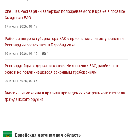
31 июля 2026, 01:48
Спецназ Росгвардии задержал подозреваемого в краже в поселке
Смидович ЕАО
Правила приобретения нарезного оружия изменены: минимальный
стаж владения сокращён до трёх лет
17 июля 2026, 01:17
30 июля 2026, 01:21
Рабочая встреча губернатора ЕАО с врио начальником управления
Росгвардии состоялась в Биробиджане
10 июля 2026, 01:17
1
Росгвардейцы задержали жителя Николаевки ЕАО, разбившего
окно и не подчинившегося законным требованиям
20 июля 2026, 02:06
Внесены изменения в правила проведения контрольного отстрела
гражданского оружия
31 июля 2026, 01:48
Сотрудники СОБР «Харза» познакомили детей с работой спецназа в
рамках акции «Каникулы с Росгвардией»
Еврейская автономная область
23 июля 2026, 00:16
2