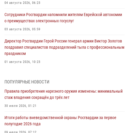
04 августа 2026, 06:23
Сотрудники Росгвардии напомнили жителям Еврейской автономии
о преимуществах электронных госуслуг
03 августа 2026, 05:59
Директор Росгвардии Герой России генерал армии Виктор Золотов
поздравил специалистов подразделений тыла с профессиональным
праздником
01 августа 2026, 10:23
1 августа – День дежурной службы войск национальной гвардии
Российской Федерации
ПОПУЛЯРНЫЕ НОВОСТИ
01 августа 2026, 10:21
Правила приобретения нарезного оружия изменены: минимальный
стаж владения сокращён до трёх лет
В Росгвардии вспоминают российских воинов, погибших в Первой
мировой войне 1914-1918 годов
30 июля 2026, 01:21
01 августа 2026, 10:19
Итоги работы вневедомственной охраны Росгвардии за первое
полугодие 2026 года
Внесены изменения в правила проведения контрольного отстрела
гражданского оружия
09 июля 2026, 07:12