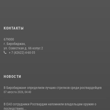
23 июля 2026, 00:16
2
Команда из ЕАО - победитель чемпионата Восточного округа
Росгвардии по мини-футболу
15 июля 2026, 07:12
1
КОНТАКТЫ
Внесены изменения в правила проведения контрольного отстрела
679000
гражданского оружия
г. Биробиджан,
ул. Совесткая д. 66 копус 2
31 июля 2026, 01:48
+ 7 (42622) 4-60-35
НОВОСТИ
В Биробиджане определили лучших стрелков среди росгвардейцев
07 августа 2026, 04:40
В ЕАО сотрудники Росгвардии напомнили владельцам оружия о
последствиях...