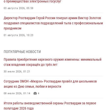
о преимуществах электронных госуслуг
03 августа 2026, 05:59
Директор Росгвардии Герой России генерал армии Виктор Золотов
поздравил специалистов подразделений тыла с профессиональным
праздником
01 августа 2026, 10:23
1 августа – День дежурной службы войск национальной гвардии
Российской Федерации
ПОПУЛЯРНЫЕ НОВОСТИ
01 августа 2026, 10:21
Правила приобретения нарезного оружия изменены: минимальный
стаж владения сокращён до трёх лет
В Росгвардии вспоминают российских воинов, погибших в Первой
мировой войне 1914-1918 годов
30 июля 2026, 01:21
01 августа 2026, 10:19
Сотрудник ОМОН «Мизрэх» Росгвардии провёл для школьников
акцию ко Дню семьи, любви и верности
Внесены изменения в правила проведения контрольного отстрела
гражданского оружия
08 июля 2026, 01:14
4
31 июля 2026, 01:48
Итоги работы вневедомственной охраны Росгвардии за первое
полугодие 2026 года