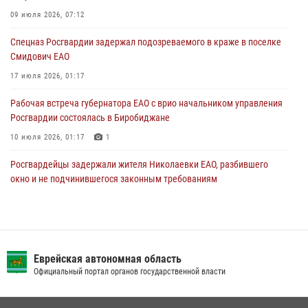
Правила приобретения нарезного оружия изменены: минимальный
стаж владения сокращён до трёх лет
09 июля 2026, 07:12
30 июля 2026, 01:21
Спецназ Росгвардии задержал подозреваемого в краже в поселке
Смидович ЕАО
17 июля 2026, 01:17
Рабочая встреча губернатора ЕАО с врио начальником управления
Росгвардии состоялась в Биробиджане
10 июля 2026, 01:17
1
Росгвардейцы задержали жителя Николаевки ЕАО, разбившего
окно и не подчинившегося законным требованиям
20 июля 2026, 02:06
Инспекторы Росгвардии ЕАО принимают оружие — с выплатой
вознаграждения либо для передачи подразделениям СВО
Еврейская автономная область
21 июля 2026, 04:18
Официальный портал органов государственной власти
Сотрудники СОБР «Харза» познакомили детей с работой спецназа в
рамках акции «Каникулы с Росгвардией»