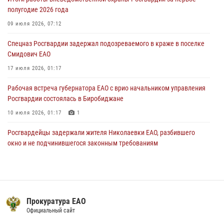
30 июля 2026, 01:21
полугодие 2026 года
Росгвардейцы задержали гражданина за хулиганство и попытку
09 июля 2026, 07:12
повреждения имущества в одной из гостиниц Биробиджана
Спецназ Росгвардии задержал подозреваемого в краже в поселке
29 июля 2026, 01:05
Смидович ЕАО
17 июля 2026, 01:17
Рабочая встреча губернатора ЕАО с врио начальником управления
Росгвардии состоялась в Биробиджане
10 июля 2026, 01:17
1
Росгвардейцы задержали жителя Николаевки ЕАО, разбившего
окно и не подчинившегося законным требованиям
20 июля 2026, 02:06
Росгвардейцы задержали гражданина при попытке расплатиться
поддельной купюрой в Биробиджане
Прокуратура ЕАО
07 июля 2026, 06:28
Официальный сайт
Сотрудники СОБР «Харза» познакомили детей с работой спецназа в