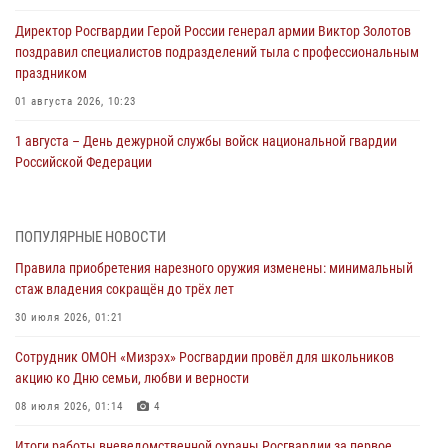
Директор Росгвардии Герой России генерал армии Виктор Золотов
поздравил специалистов подразделений тыла с профессиональным
праздником
01 августа 2026, 10:23
1 августа – День дежурной службы войск национальной гвардии
Российской Федерации
01 августа 2026, 10:21
В Росгвардии вспоминают российских воинов, погибших в Первой
ПОПУЛЯРНЫЕ НОВОСТИ
мировой войне 1914-1918 годов
Правила приобретения нарезного оружия изменены: минимальный
01 августа 2026, 10:19
стаж владения сокращён до трёх лет
Внесены изменения в правила проведения контрольного отстрела
30 июля 2026, 01:21
гражданского оружия
Сотрудник ОМОН «Мизрэх» Росгвардии провёл для школьников
31 июля 2026, 01:48
акцию ко Дню семьи, любви и верности
Правила приобретения нарезного оружия изменены: минимальный
08 июля 2026, 01:14
4
стаж владения сокращён до трёх лет
Итоги работы вневедомственной охраны Росгвардии за первое