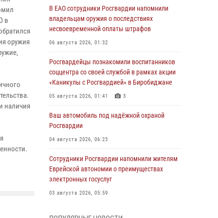
В ЕАО сотрудники Росгвардии напомнили
домил
владельцам оружия о последствиях
О в
несвоевременной оплаты штрафов
 обратился
ия оружия
06 августа 2026, 01:32
ружие,
Росгвардейцы познакомили воспитанников
соццентра со своей службой в рамках акции
«Каникулы с Росгвардией» в Биробиджане
гичного
тельства.
05 августа 2026, 01:41
3
и наличия
Ваш автомобиль под надёжной охраной
Росгвардии
я
04 августа 2026, 06:23
венности.
Сотрудники Росгвардии напомнили жителям
Еврейской автономии о преимуществах
электронных госуслуг
03 августа 2026, 05:59
Директор Росгвардии Герой России генерал