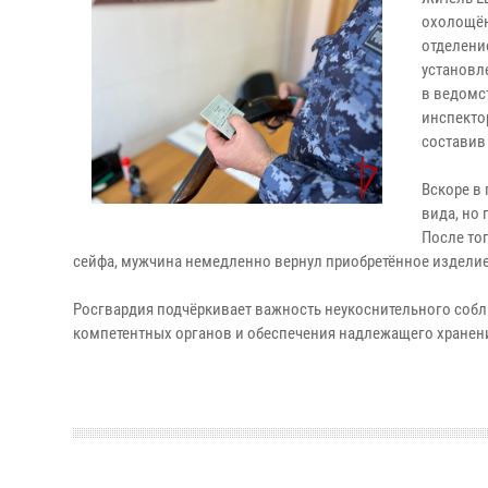
охолощён
отделени
установл
в ведомс
инспекто
составив
Вскоре в
вида, но
После то
сейфа, мужчина немедленно вернул приобретённое изделие
Росгвардия подчёркивает важность неукоснительного соб
компетентных органов и обеспечения надлежащего хранени