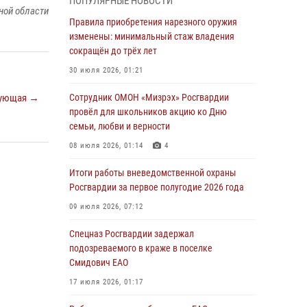
ПОПУЛЯРНЫЕ НОВОСТИ
армии Виктор Золотов поздравил
ной области
специалистов подразделений тыла с
Правила приобретения нарезного оружия
профессиональным праздником
изменены: минимальный стаж владения
сокращён до трёх лет
01 августа 2026, 10:23
30 июля 2026, 01:21
1 августа – День дежурной службы войск
национальной гвардии Российской
ующая →
Сотрудник ОМОН «Мизрэх» Росгвардии
Федерации
провёл для школьников акцию ко Дню
семьи, любви и верности
01 августа 2026, 10:21
08 июля 2026, 01:14
4
В Росгвардии вспоминают российских
воинов, погибших в Первой мировой войне
Итоги работы вневедомственной охраны
1914-1918 годов
Росгвардии за первое полугодие 2026 года
01 августа 2026, 10:19
09 июля 2026, 07:12
Внесены изменения в правила проведения
Спецназ Росгвардии задержал
контрольного отстрела гражданского оружия
подозреваемого в краже в поселке
Смидович ЕАО
31 июля 2026, 01:48
17 июля 2026, 01:17
Правила приобретения нарезного оружия