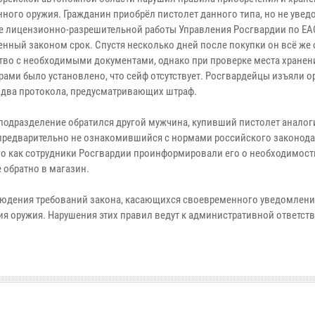
ного оружия. Гражданин приобрёл пистолет данного типа, но не уве
е лицензионно-разрешительной работы Управления Росгвардии по ЕА
енный законом срок. Спустя несколько дней после покупки он всё же
тво с необходимыми документами, однако при проверке места хранен
рами было установлено, что сейф отсутствует. Росгвардейцы изъяли о
 два протокола, предусматривающих штраф.
 подразделение обратился другой мужчина, купивший пистолет анало
 предварительно не ознакомившийся с нормами российского законода
го как сотрудники Росгвардии проинформировали его о необходимост
 обратно в магазин.
людения требований закона, касающихся своевременного уведомлени
я оружия. Нарушения этих правил ведут к административной ответст