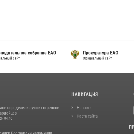
онодательное собрание ЕАО
Прокуратура ЕАО
альный сайт
Официальный сайт
И
НАВИГАЦИЯ
ане определили лучших стрелков
Новости
вардейцев
Карта сайта
26, 04:40
П
удники Росгвардии напомнили