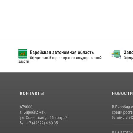
Еврейская автономная область
Зак
Официальный портал органов государственной
Офици
власти
КОНТАКТЫ
НОВОСТ
679000
В Биробидж
г. Биробиджан,
среди росг
ул. Совесткая д. 66 копус 2
07 августа 20
+ 7 (42622) 4-60-35
В ЕАО сотр