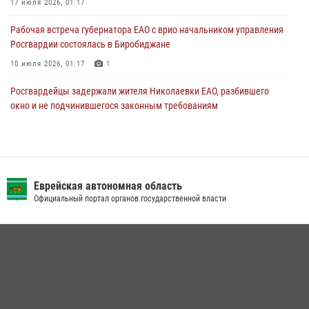
17 июля 2026, 01:17
Рабочая встреча губернатора ЕАО с врио начальником управления
Росгвардии состоялась в Биробиджане
10 июля 2026, 01:17
1
Росгвардейцы задержали жителя Николаевки ЕАО, разбившего
окно и не подчинившегося законным требованиям
20 июля 2026, 02:06
Внесены изменения в правила проведения контрольного отстрела
гражданского оружия
Еврейская автономная область
31 июля 2026, 01:48
Официальный портал органов государственной власти
Сотрудники СОБР «Харза» познакомили детей с работой спецназа в
рамках акции «Каникулы с Росгвардией»
23 июля 2026, 00:16
2
Инспекторы Росгвардии ЕАО принимают оружие — с выплатой
вознаграждения либо для передачи подразделениям СВО