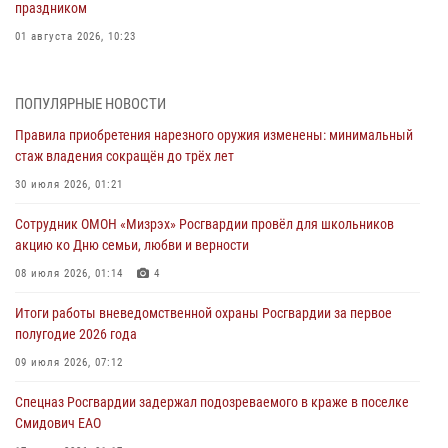
праздником
01 августа 2026, 10:23
1 августа – День дежурной службы войск национальной гвардии
Российской Федерации
ПОПУЛЯРНЫЕ НОВОСТИ
01 августа 2026, 10:21
Правила приобретения нарезного оружия изменены: минимальный
стаж владения сокращён до трёх лет
В Росгвардии вспоминают российских воинов, погибших в Первой
мировой войне 1914-1918 годов
30 июля 2026, 01:21
01 августа 2026, 10:19
Сотрудник ОМОН «Мизрэх» Росгвардии провёл для школьников
акцию ко Дню семьи, любви и верности
Внесены изменения в правила проведения контрольного отстрела
гражданского оружия
08 июля 2026, 01:14
4
31 июля 2026, 01:48
Итоги работы вневедомственной охраны Росгвардии за первое
полугодие 2026 года
Правила приобретения нарезного оружия изменены: минимальный
стаж владения сокращён до трёх лет
09 июля 2026, 07:12
30 июля 2026, 01:21
Спецназ Росгвардии задержал подозреваемого в краже в поселке
Смидович ЕАО