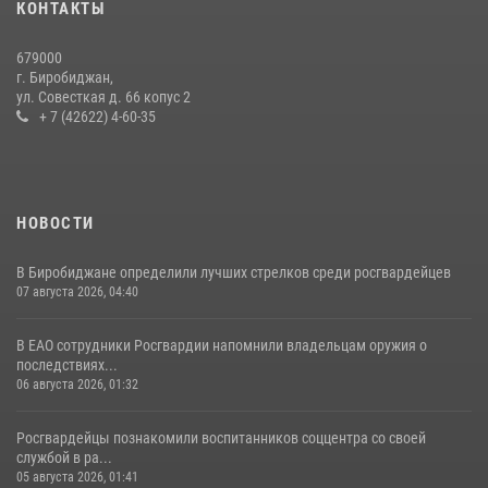
21 июля 2026, 04:18
КОНТАКТЫ
Команда из ЕАО - победитель чемпионата Восточного округа
679000
Росгвардии по мини-футболу
г. Биробиджан,
ул. Совесткая д. 66 копус 2
15 июля 2026, 07:12
1
+ 7 (42622) 4-60-35
НОВОСТИ
В Биробиджане определили лучших стрелков среди росгвардейцев
07 августа 2026, 04:40
В ЕАО сотрудники Росгвардии напомнили владельцам оружия о
последствиях...
06 августа 2026, 01:32
Росгвардейцы познакомили воспитанников соццентра со своей
службой в ра...
05 августа 2026, 01:41