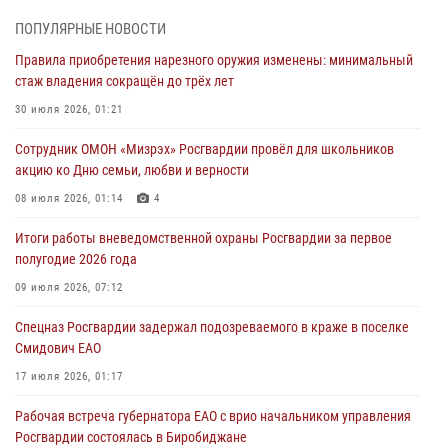
В Росгвардии вспоминают российских воинов, погибших в Первой
ПОПУЛЯРНЫЕ НОВОСТИ
мировой войне 1914-1918 годов
Правила приобретения нарезного оружия изменены: минимальный
01 августа 2026, 10:19
стаж владения сокращён до трёх лет
Внесены изменения в правила проведения контрольного отстрела
30 июля 2026, 01:21
гражданского оружия
Сотрудник ОМОН «Мизрэх» Росгвардии провёл для школьников
31 июля 2026, 01:48
акцию ко Дню семьи, любви и верности
Правила приобретения нарезного оружия изменены: минимальный
08 июля 2026, 01:14
4
стаж владения сокращён до трёх лет
Итоги работы вневедомственной охраны Росгвардии за первое
30 июля 2026, 01:21
полугодие 2026 года
Росгвардейцы задержали гражданина за хулиганство и попытку
09 июля 2026, 07:12
повреждения имущества в одной из гостиниц Биробиджана
Спецназ Росгвардии задержал подозреваемого в краже в поселке
29 июля 2026, 01:05
Смидович ЕАО
17 июля 2026, 01:17
Рабочая встреча губернатора ЕАО с врио начальником управления
Росгвардии состоялась в Биробиджане