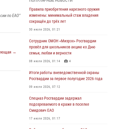
ПОПУЛЯРНЫЕ НОВОСТИ
1 августа – День дежурной службы войск
Правила приобретения нарезного оружия
национальной гвардии Российской
сии по ЕАО"
изменены: минимальный стаж владения
Федерации
сокращён до трёх лет
01 августа 2026, 10:21
30 июля 2026, 01:21
В Росгвардии вспоминают российских
Сотрудник ОМОН «Мизрэх» Росгвардии
воинов, погибших в Первой мировой войне
провёл для школьников акцию ко Дню
ующая →
1914-1918 годов
семьи, любви и верности
01 августа 2026, 10:19
08 июля 2026, 01:14
4
Внесены изменения в правила проведения
Итоги работы вневедомственной охраны
контрольного отстрела гражданского оружия
Росгвардии за первое полугодие 2026 года
31 июля 2026, 01:48
09 июля 2026, 07:12
Правила приобретения нарезного оружия
Спецназ Росгвардии задержал
изменены: минимальный стаж владения
подозреваемого в краже в поселке
сокращён до трёх лет
Смидович ЕАО
30 июля 2026, 01:21
17 июля 2026, 01:17