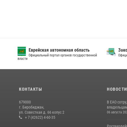
Еврейская автономная область
Зак
Официальный портал органов государственной
Офици
власти
КОНТАКТЫ
НОВОСТ
679000
В ЕАО сотр
г. Биробиджан,
владельцам 
ул. Совесткая д. 66 копус 2
06 августа 20
+ 7 (42622) 4-60-35
Росгвардей