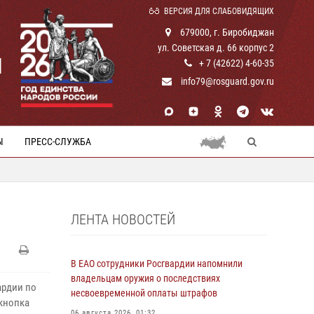
ВЕРСИЯ ДЛЯ СЛАБОВИДЯЩИХ
679000, г. Биробиджан
ул. Советская д. 66 корпус 2
И
+ 7 (42622) 4-60-35
info79@rosguard.gov.ru
Ы
ПРЕСС-СЛУЖБА
ЛЕНТА НОВОСТЕЙ
В ЕАО сотрудники Росгвардии напомнили
владельцам оружия о последствиях
ардии по
несвоевременной оплаты штрафов
 кнопка
06 августа 2026, 01:32