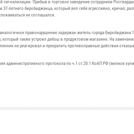
й сигнализации. Прибыв в торговое заведение сотрудники Росгварди
и 37-летнего биробиджанца, который вел себя агрессивно, кричал, ра
успокаиваться не соглашался.
а аналогичное правонарушение задержан житель города Биробиджана 1
, который также устроил дебош в продуктовом магазине. На замечани
енник не реагировал и прекратить противоправные действия отказы
ие административного протокола по ч.1 ст.20.1 КоАП РФ (мелкое хули