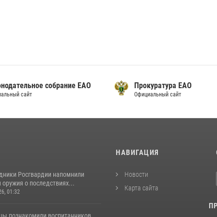
онодательное собрание ЕАО
Прокуратура ЕАО
альный сайт
Официальный сайт
И
НАВИГАЦИЯ
удники Росгвардии напомнили
Новости
оружия о последствиях...
Карта сайта
26, 01:32
П
цы познакомили воспитанников