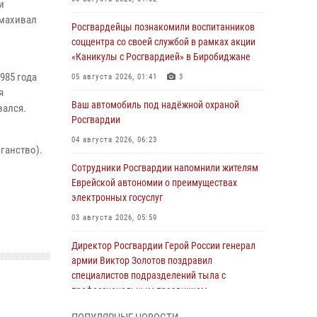
и
змахивал
Росгвардейцы познакомили воспитанников
соццентра со своей службой в рамках акции
«Каникулы с Росгвардией» в Биробиджане
985 года
05 августа 2026, 01:41
3
я
Ваш автомобиль под надёжной охраной
вался.
Росгвардии
04 августа 2026, 06:23
ганство).
Сотрудники Росгвардии напомнили жителям
Еврейской автономии о преимуществах
электронных госуслуг
03 августа 2026, 05:59
Директор Росгвардии Герой России генерал
армии Виктор Золотов поздравил
специалистов подразделений тыла с
профессиональным праздником
01 августа 2026, 10:23