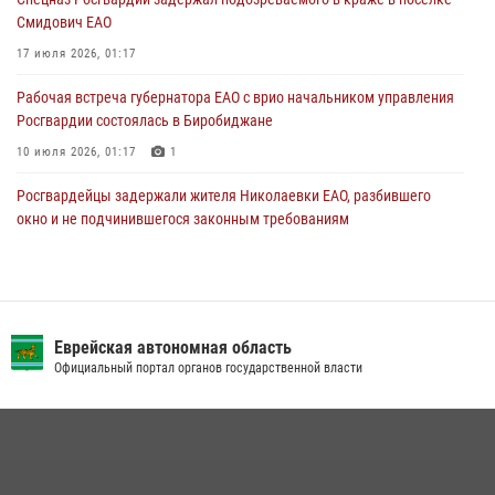
29 июля 2026, 01:05
Смидович ЕАО
17 июля 2026, 01:17
Рабочая встреча губернатора ЕАО с врио начальником управления
Росгвардии состоялась в Биробиджане
10 июля 2026, 01:17
1
Росгвардейцы задержали жителя Николаевки ЕАО, разбившего
окно и не подчинившегося законным требованиям
20 июля 2026, 02:06
Росгвардейцы задержали гражданина при попытке расплатиться
поддельной купюрой в Биробиджане
Еврейская автономная область
07 июля 2026, 06:28
Официальный портал органов государственной власти
Сотрудники СОБР «Харза» познакомили детей с работой спецназа в
рамках акции «Каникулы с Росгвардией»
23 июля 2026, 00:16
2
Инспекторы Росгвардии ЕАО принимают оружие — с выплатой