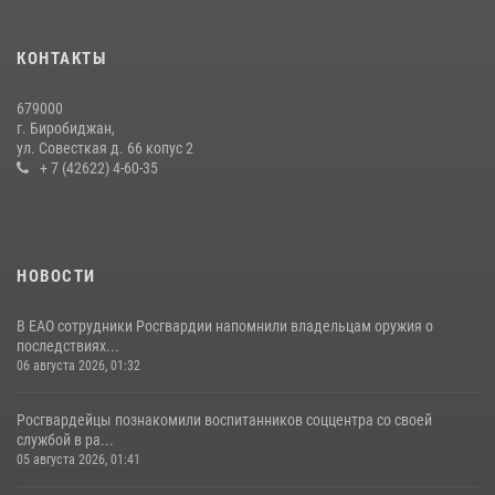
вознаграждения либо для передачи подразделениям СВО
21 июля 2026, 04:18
КОНТАКТЫ
Более 70 объектов под охраной ЧОО проверили сотрудники
679000
Росгвардии в ЕАО
г. Биробиджан,
ул. Совесткая д. 66 копус 2
08 июля 2026, 04:54
+ 7 (42622) 4-60-35
НОВОСТИ
В ЕАО сотрудники Росгвардии напомнили владельцам оружия о
последствиях...
06 августа 2026, 01:32
Росгвардейцы познакомили воспитанников соццентра со своей
службой в ра...
05 августа 2026, 01:41