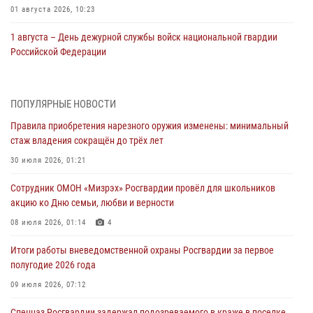
01 августа 2026, 10:23
1 августа – День дежурной службы войск национальной гвардии
Российской Федерации
01 августа 2026, 10:21
В Росгвардии вспоминают российских воинов, погибших в Первой
ПОПУЛЯРНЫЕ НОВОСТИ
мировой войне 1914-1918 годов
Правила приобретения нарезного оружия изменены: минимальный
01 августа 2026, 10:19
стаж владения сокращён до трёх лет
Внесены изменения в правила проведения контрольного отстрела
30 июля 2026, 01:21
гражданского оружия
Сотрудник ОМОН «Мизрэх» Росгвардии провёл для школьников
31 июля 2026, 01:48
акцию ко Дню семьи, любви и верности
Правила приобретения нарезного оружия изменены: минимальный
08 июля 2026, 01:14
4
стаж владения сокращён до трёх лет
Итоги работы вневедомственной охраны Росгвардии за первое
30 июля 2026, 01:21
полугодие 2026 года
Росгвардейцы задержали гражданина за хулиганство и попытку
09 июля 2026, 07:12
повреждения имущества в одной из гостиниц Биробиджана
Спецназ Росгвардии задержал подозреваемого в краже в поселке