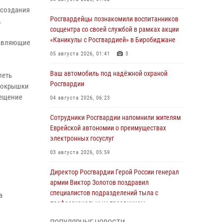
 создания
Росгвардейцы познакомили воспитанников
.
соццентра со своей службой в рамках акции
«Каникулы с Росгвардией» в Биробиджане
тавляющие
05 августа 2026, 01:41
3
Ваш автомобиль под надёжной охраной
леть
Росгвардии
 покрышки
мещение
04 августа 2026, 06:23
Сотрудники Росгвардии напомнили жителям
Еврейской автономии о преимуществах
электронных госуслуг
03 августа 2026, 05:59
Директор Росгвардии Герой России генерал
армии Виктор Золотов поздравил
специалистов подразделений тыла с
а
профессиональным праздником
01 августа 2026, 10:23