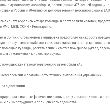
альному силовому многоборью, посвященные 375-летней годовщине
 охраны России и 90-летию со дня образования пожарной охраны ЕАО
 чемпионата боролись четыре команды в составе пяти человек, предс
е МЧС, МВД, ФСИН и Росгвардию.
ам в 30-тикилограммовой экипировке предстояло на скорость преодо
ую полосу препятствий: мах гири, отжимание на штанге, кантование
 с помощью кувалды, раскатывание и смотка пожарного рукава, пере
авшего» манекена и множество других.
 с помощью каната полуторатонного автомобиля УАЗ.
учшему времени и правильности техники выполнения упражнений.
шел с дистанции.
трировала отличные физические данные, силу и выносливость и стал
рьбе лишь сотрудникам полицейского ведомства.