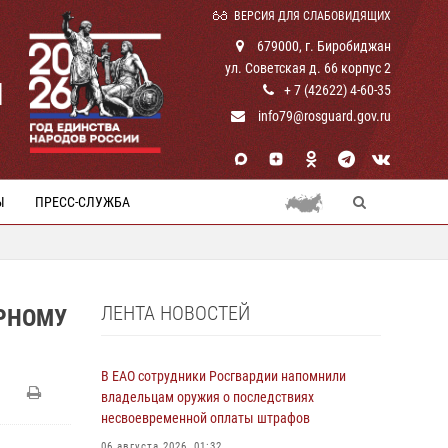
ВЕРСИЯ ДЛЯ СЛАБОВИДЯЩИХ
679000, г. Биробиджан
ул. Советская д. 66 корпус 2
И
+ 7 (42622) 4-60-35
info79@rosguard.gov.ru
Ы
ПРЕСС-СЛУЖБА
ЛЕНТА НОВОСТЕЙ
РНОМУ
В ЕАО сотрудники Росгвардии напомнили
владельцам оружия о последствиях
несвоевременной оплаты штрафов
06 августа 2026, 01:32