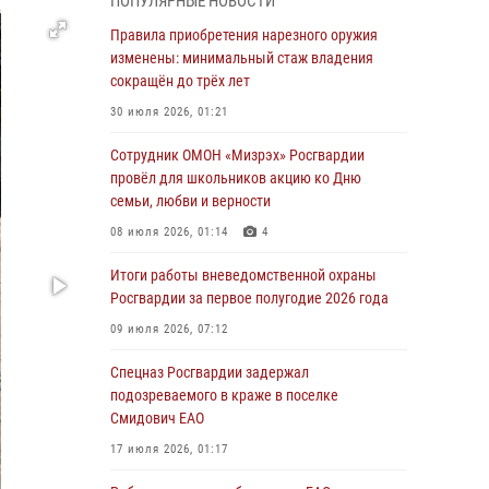
ПОПУЛЯРНЫЕ НОВОСТИ
1 августа – День дежурной службы войск
Правила приобретения нарезного оружия
национальной гвардии Российской
изменены: минимальный стаж владения
Федерации
сокращён до трёх лет
01 августа 2026, 10:21
30 июля 2026, 01:21
В Росгвардии вспоминают российских
Сотрудник ОМОН «Мизрэх» Росгвардии
воинов, погибших в Первой мировой войне
провёл для школьников акцию ко Дню
1914-1918 годов
семьи, любви и верности
01 августа 2026, 10:19
08 июля 2026, 01:14
4
Внесены изменения в правила проведения
Итоги работы вневедомственной охраны
контрольного отстрела гражданского оружия
Росгвардии за первое полугодие 2026 года
31 июля 2026, 01:48
09 июля 2026, 07:12
Правила приобретения нарезного оружия
Спецназ Росгвардии задержал
изменены: минимальный стаж владения
подозреваемого в краже в поселке
сокращён до трёх лет
Смидович ЕАО
30 июля 2026, 01:21
17 июля 2026, 01:17