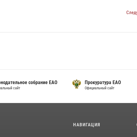
След
я автономная область
Законодательное собрание 
портал органов государственной
Официальный сайт
И
НАВИГАЦИЯ