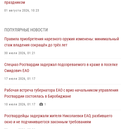
праздником
01 августа 2026, 10:23
1 августа – День дежурной службы войск национальной гвардии
Российской Федерации
ПОПУЛЯРНЫЕ НОВОСТИ
01 августа 2026, 10:21
Правила приобретения нарезного оружия изменены: минимальный
стаж владения сокращён до трёх лет
В Росгвардии вспоминают российских воинов, погибших в Первой
мировой войне 1914-1918 годов
30 июля 2026, 01:21
01 августа 2026, 10:19
Спецназ Росгвардии задержал подозреваемого в краже в поселке
Смидович ЕАО
Внесены изменения в правила проведения контрольного отстрела
гражданского оружия
17 июля 2026, 01:17
31 июля 2026, 01:48
Рабочая встреча губернатора ЕАО с врио начальником управления
Росгвардии состоялась в Биробиджане
Правила приобретения нарезного оружия изменены: минимальный
стаж владения сокращён до трёх лет
10 июля 2026, 01:17
1
30 июля 2026, 01:21
Росгвардейцы задержали жителя Николаевки ЕАО, разбившего
окно и не подчинившегося законным требованиям