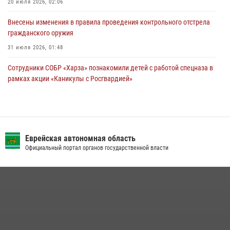
20 июля 2026, 02:06
Внесены изменения в правила проведения контрольного отстрела
гражданского оружия
31 июля 2026, 01:48
Сотрудники СОБР «Харза» познакомили детей с работой спецназа в
рамках акции «Каникулы с Росгвардией»
23 июля 2026, 00:16
2
Инспекторы Росгвардии ЕАО принимают оружие — с выплатой
вознаграждения либо для передачи подразделениям СВО
Еврейская автономная область
21 июля 2026, 04:18
Официальный портал органов государственной власти
Команда из ЕАО - победитель чемпионата Восточного округа
Росгвардии по мини-футболу
15 июля 2026, 07:12
1
Спецназовцы СОБР «Харза» ЕАО обучили ребят из Движения
Первых основам самообороны