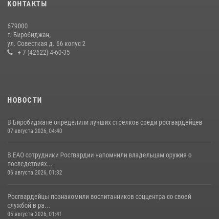
13 июля 2026, 02:04
3
КОНТАКТЫ
Результаты надзорной деятельности Росгвардии в сфере оборота
679000
гражданского оружия в ЕАО
г. Биробиджан,
ул. Совесткая д. 66 копус 2
16 июля 2026, 02:01
+ 7 (42622) 4-60-35
НОВОСТИ
В Биробиджане определили лучших стрелков среди росгвардейцев
07 августа 2026, 04:40
В ЕАО сотрудники Росгвардии напомнили владельцам оружия о
последствиях...
06 августа 2026, 01:32
Росгвардейцы познакомили воспитанников соццентра со своей
службой в ра...
05 августа 2026, 01:41