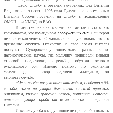
Свою службу в органах внутренних дел Виталий
Владимирович несет с 1995 года. Будучи еще совсем юным
Виталий Соболь поступил на службу в подразделение
ОМОН при УМВД по ЕАО.
В детстве многие мальчишки мечтают стать кто
космонавтом, кто командиром
вооруженных сил.
Наш герой
не стал исключением. С малых лет он чувствовал, что его
призвание служить Отечеству. В свое время пытался
поступать в Суворовское училище, ходил в разные военно-
патриотические клубы, где мальчику прививали навыки
строевой подготовки, стрельбы, обучали основам
рукопашного боя. Именно поэтому по окончании
медучилища, наперекор родственникам-медикам, он
выбирает службу.
«Меня всегда тянуло помогать людям, особенно в 90-
е годы, когда на улицах был очень сильный произвол:
бандитизм, кражи, грабежи, разбой, убийства. Хотелось
очистить улицы города от всего этого»
- поделился
Виталий.
И все же, учеба в медучилище не прошла без пользы.