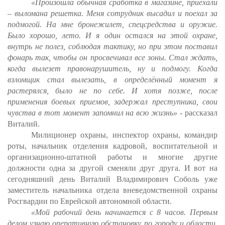
«Произошла обычная сработка в магазине, приехали
– выломана решетка. Меня сотрудник высадил и поехал за
подмогой. На мне бронежилет, спецсредства и оружие.
Было хорошо, лето. И я один остался на этой охране,
внутрь не полез, соблюдая тактику, но при этом поставил
фонарь так, чтобы он просвечивал все зоны. Стал ждать,
когда вылезет правонарушитель, ну и подмогу. Когда
взломщик стал вылезать, в определённый момент я
растерялся, было не по себе. И хотя позже, после
применения боевых приемов, задержал преступника, свои
чувства в тот момент запомнил на всю жизнь»
- рассказал
Виталий.
Милиционер охраны, инспектор охраны, командир
роты, начальник отделения кадровой, воспитательной и
организационно-штатной работы и многие другие
должности одна за другой сменяли друг друга. И вот на
сегодняшний день Виталий Владимирович Соболь уже
заместитель начальника отдела вневедомственной охраны
Росгвардии по Еврейской автономной области.
«Мой рабочий день начинается с 8 часов. Первым
делом узнаю оперативную обстановку по городу и области.