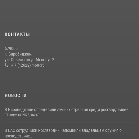
21 июля 2026, 04:18
Команда из ЕАО - победитель чемпионата Восточного округа
Росгвардии по мини-футболу
15 июля 2026, 07:12
1
КОНТАКТЫ
Спецназовцы СОБР «Харза» ЕАО обучили ребят из Движения
679000
Первых основам самообороны
г. Биробиджан,
ул. Совесткая д. 66 копус 2
13 июля 2026, 02:04
3
+ 7 (42622) 4-60-35
НОВОСТИ
В Биробиджане определили лучших стрелков среди росгвардейцев
07 августа 2026, 04:40
В ЕАО сотрудники Росгвардии напомнили владельцам оружия о
последствиях...