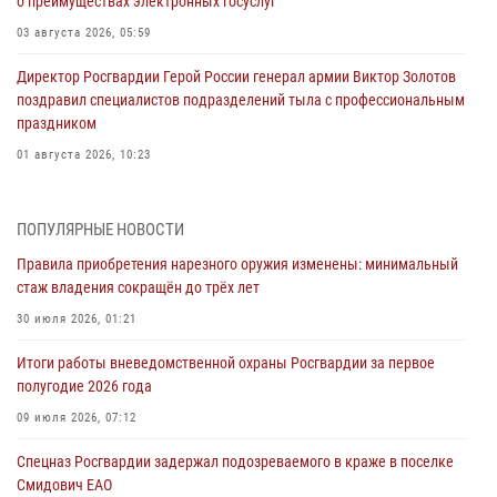
о преимуществах электронных госуслуг
03 августа 2026, 05:59
Директор Росгвардии Герой России генерал армии Виктор Золотов
поздравил специалистов подразделений тыла с профессиональным
праздником
01 августа 2026, 10:23
1 августа – День дежурной службы войск национальной гвардии
Российской Федерации
ПОПУЛЯРНЫЕ НОВОСТИ
01 августа 2026, 10:21
Правила приобретения нарезного оружия изменены: минимальный
стаж владения сокращён до трёх лет
В Росгвардии вспоминают российских воинов, погибших в Первой
мировой войне 1914-1918 годов
30 июля 2026, 01:21
01 августа 2026, 10:19
Итоги работы вневедомственной охраны Росгвардии за первое
полугодие 2026 года
Внесены изменения в правила проведения контрольного отстрела
гражданского оружия
09 июля 2026, 07:12
31 июля 2026, 01:48
Спецназ Росгвардии задержал подозреваемого в краже в поселке
Смидович ЕАО
Правила приобретения нарезного оружия изменены: минимальный