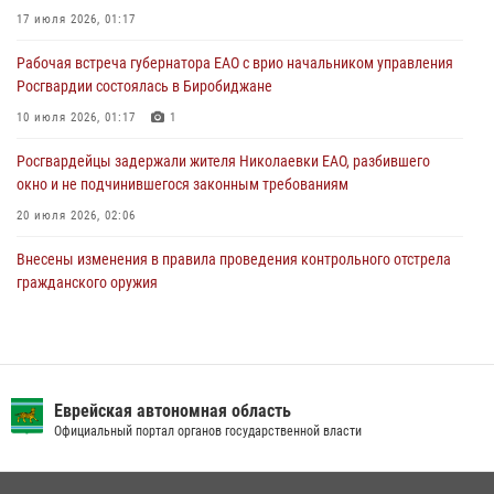
стаж владения сокращён до трёх лет
17 июля 2026, 01:17
30 июля 2026, 01:21
Рабочая встреча губернатора ЕАО с врио начальником управления
Росгвардии состоялась в Биробиджане
10 июля 2026, 01:17
1
Росгвардейцы задержали жителя Николаевки ЕАО, разбившего
окно и не подчинившегося законным требованиям
20 июля 2026, 02:06
Внесены изменения в правила проведения контрольного отстрела
гражданского оружия
31 июля 2026, 01:48
Сотрудники СОБР «Харза» познакомили детей с работой спецназа в
рамках акции «Каникулы с Росгвардией»
Еврейская автономная область
23 июля 2026, 00:16
2
Официальный портал органов государственной власти
Инспекторы Росгвардии ЕАО принимают оружие — с выплатой
вознаграждения либо для передачи подразделениям СВО