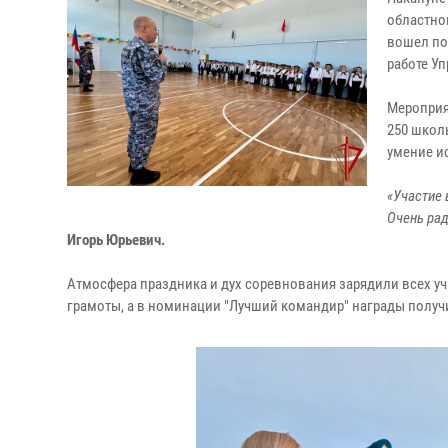
областног
вошел по
работе У
Мероприя
250 школ
умение и
«Участие 
Очень рад
Игорь Юрьевич.
Атмосфера праздника и дух соревнования зарядили всех 
грамоты, а в номинации "Лучший командир" награды полу