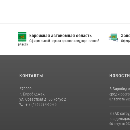
Еврейская автономная область
Зак
Официальный портал органов государственной
Офици
власти
КОНТАКТЫ
НОВОСТ
679000
В Биробидж
г. Биробиджан,
среди росг
ул. Совесткая д. 66 копус 2
07 августа 20
+ 7 (42622) 4-60-35
В ЕАО сотр
владельцам 
06 августа 20