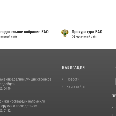
онодательное собрание ЕАО
Прокуратура ЕАО
альный сайт
Официальный сайт
И
НАВИГАЦИЯ
ане определили лучших стрелков
Новости
вардейцев
Карта сайта
26, 04:40
П
удники Росгвардии напомнили
оружия о последствиях...
26, 01:32