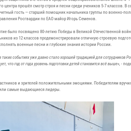
о центра прошёл смотр строя и песни среди учеников 5-7 классов. В 
четный гость — старший помощник начальника группы по военно-пол
правления Росгвардии по ЕАО майор Игорь Семенов.
тие было посвящено 80-летию Победы в Великой Отечественной войн
ьников из 12 классов продемонстрировали отличную строевую подгот
сполнять военные песни и глубокие знания истории России.
в таких событиях уже давно стало хорошей традицией для сотрудников Ро
ует, что год от года уровень подготовки детей становится всё выше», -
под
участников и зрителей положительными эмоциями. Победителям вручи
чили самые выдающиеся лидеры.