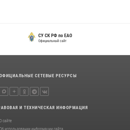
футболу
15 июля 2026, 07:12
1
Спецназовцы СОБР «Харза» ЕАО обучили
ребят из Движения Первых основам
СУ СК РФ по ЕАО
самообороны
Официальный сайт
13 июля 2026, 02:04
3
ОФИЦИАЛЬНЫЕ СЕТЕВЫЕ РЕСУРСЫ
РАВОВАЯ И ТЕХНИЧЕСКАЯ ИНФОРМАЦИЯ
О сайте
Об использовании информации сайта