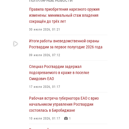
ПОПУЛЯРНЫЕ НОВОСТИ
армии Виктор Золотов поздравил
специалистов подразделений тыла с
Правила приобретения нарезного оружия
профессиональным праздником
изменены: минимальный стаж владения
сокращён до трёх лет
01 августа 2026, 10:23
30 июля 2026, 01:21
1 августа – День дежурной службы войск
национальной гвардии Российской
Итоги работы вневедомственной охраны
Федерации
Росгвардии за первое полугодие 2026 года
01 августа 2026, 10:21
09 июля 2026, 07:12
В Росгвардии вспоминают российских
Спецназ Росгвардии задержал
воинов, погибших в Первой мировой войне
подозреваемого в краже в поселке
1914-1918 годов
Смидович ЕАО
01 августа 2026, 10:19
17 июля 2026, 01:17
Внесены изменения в правила проведения
Рабочая встреча губернатора ЕАО с врио
контрольного отстрела гражданского оружия
начальником управления Росгвардии
состоялась в Биробиджане
31 июля 2026, 01:48
10 июля 2026, 01:17
1
Правила приобретения нарезного оружия